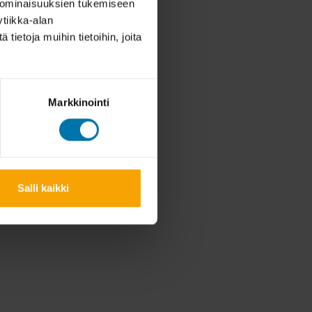
 ominaisuuksien tukemiseen
tiikka-alan
ietoja muihin tietoihin, joita
Markkinointi
Salli kaikki