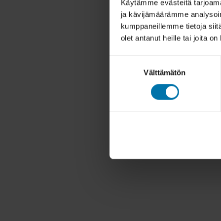
Käytämme evästeitä tarjoama
ja kävijämäärämme analysoim
kumppaneillemme tietoja siitä
olet antanut heille tai joita o
Suostumuksen
Välttämätön
valinta