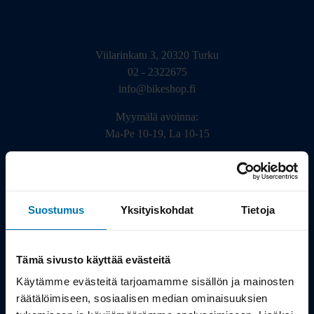
Viilarinkatu 3, 20320 Turku
02 - 2322675
info@bikeshop.fi
Myymälä avoinna:
Ma-Pe 10-19, La 10-15
Suostumus
Yksityiskohdat
Tietoja
Tämä sivusto käyttää evästeitä
Tietosuojaseloste
Käytämme evästeitä tarjoamamme sisällön ja mainosten
räätälöimiseen, sosiaalisen median ominaisuuksien
© 2010-2099 Bikeshop.fi. Kaikki oikeudet pidätetään, kaikki