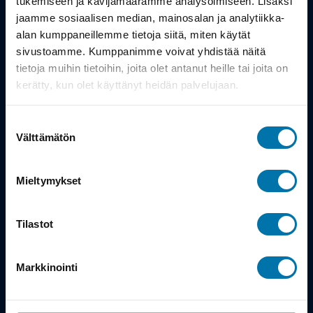
tukemiseen ja kävijämäärämme analysoimiseen. Lisäksi
vääryydet kostetaan. Pyöräkauppaosakeyhtiö Turusta Y-Tunnus
0398547-4
jaamme sosiaalisen median, mainosalan ja analytiikka-
Powered by
alan kumppaneillemme tietoja siitä, miten käytät
sivustoamme. Kumppanimme voivat yhdistää näitä
tietoja muihin tietoihin, joita olet antanut heille tai joita on
kerätty, kun olet käyttänyt heidän palvelujaan.
Suostumuksen
Välttämätön
valinta
Mieltymykset
Tilastot
Markkinointi