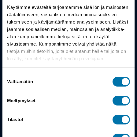
Työsuhdepyörä
Käytämme evästeitä tarjoamamme sisällön ja mainosten
räätälöimiseen, sosiaalisen median ominaisuuksien
Info
tukemiseen ja kävijämäärämme analysoimiseen. Lisäksi
jaamme sosiaalisen median, mainosalan ja analytiikka-
alan kumppaneillemme tietoja siitä, miten käytät
Toimitus
sivustoamme. Kumppanimme voivat yhdistää näitä
Takuu ja palautukset
tietoja muihin tietoihin, joita olet antanut heille tai joita on
kerätty, kun olet käyttänyt heidän palvelujaan.
Maksutavat
Suostumuksen
Vinkit ja osto-oppaat
Välttämätön
valinta
Meistä
Mieltymykset
Tarina
Tilastot