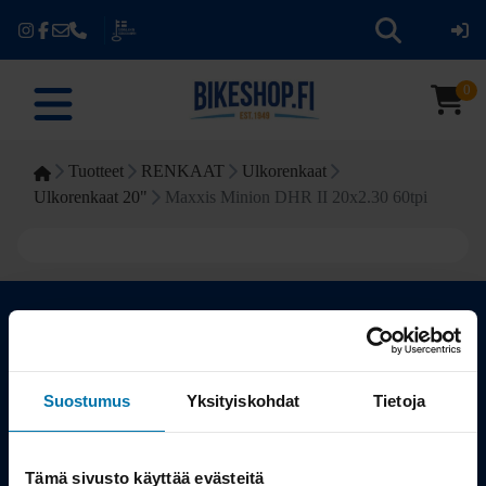
0
Tuotteet
RENKAAT
Ulkorenkaat
Ulkorenkaat 20"
Maxxis Minion DHR II 20x2.30 60tpi
Kauppa
Suostumus
Yksityiskohdat
Tietoja
Tuotteet
Tämä sivusto käyttää evästeitä