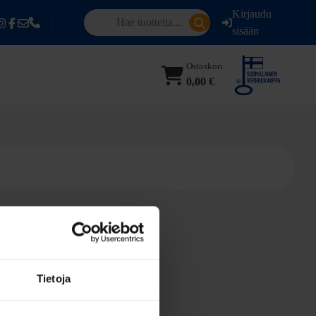
Kirjaudu
sisään
Ostoskori
0,00 €
Tietoja