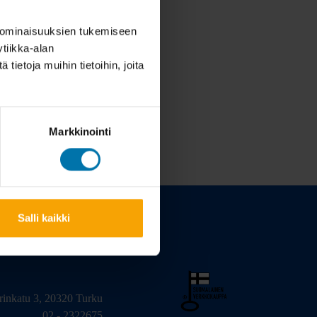
 ominaisuuksien tukemiseen
tiikka-alan
ietoja muihin tietoihin, joita
Markkinointi
Salli kaikki
arinkatu 3, 20320 Turku
02 - 2322675