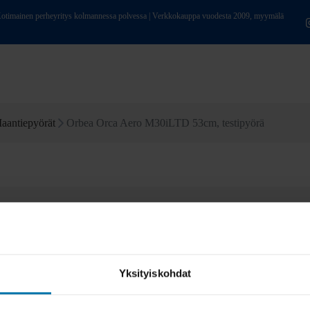
ainen perheyritys kolmannessa polvessa | Verkkokauppa vuodesta 2009, myymälä
aantiepyörät
Orbea Orca Aero M30iLTD 53cm, testipyörä
Yksityiskohdat