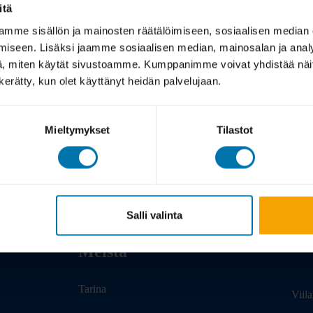
itä
mme sisällön ja mainosten räätälöimiseen, sosiaalisen median
iseen. Lisäksi jaamme sosiaalisen median, mainosalan ja analy
, miten käytät sivustoamme. Kumppanimme voivat yhdistää näitä t
n kerätty, kun olet käyttänyt heidän palvelujaan.
Mieltymykset
Tilastot
Salli valinta
Meistä
Tarina
Viil