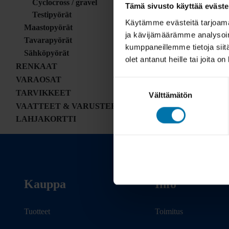
Cyclocross / gravel
Tämä sivusto käyttää eväste
Testipyörät
Käytämme evästeitä tarjoama
Maastopyörät
ja kävijämäärämme analysoim
Tavarapyörät
kumppaneillemme tietoja siitä
Sähköpyörät
olet antanut heille tai joita o
RENKAAT
VARAOSAT
Suostumuksen
TARVIKKEET
Välttämätön
valinta
VAATTEET & VARUSTEET
LAHJAKORTTI
Kauppa
Info
Tuotteet
Toimitus