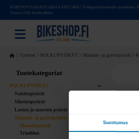
KOROTONTA MAKSUAIKAA JOPA 24KK! | Polkupyörät kotiovelle ajovalmiina | Kotim
Turussa 1940 -luvulta lähtien
Tuotteet
POLKUPYÖRÄT
Maantie- ja gravelpyörät
M
Tuotekategoriat
POLKUPYÖRÄT
Naistenpyörät
Miestenpyörät
Lasten ja nuorten pyörät
Maantie- ja gravelpyörät
Suostumus
Maantiepyörät
Triathlon