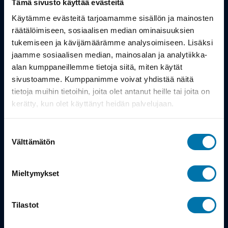
Tämä sivusto käyttää evästeitä
Työsuhdepyörä
Käytämme evästeitä tarjoamamme sisällön ja mainosten
räätälöimiseen, sosiaalisen median ominaisuuksien
tukemiseen ja kävijämäärämme analysoimiseen. Lisäksi
Info
jaamme sosiaalisen median, mainosalan ja analytiikka-
alan kumppaneillemme tietoja siitä, miten käytät
Toimitus
sivustoamme. Kumppanimme voivat yhdistää näitä
tietoja muihin tietoihin, joita olet antanut heille tai joita on
Takuu ja palautukset
kerätty, kun olet käyttänyt heidän palvelujaan.
Maksutavat
Suostumuksen
Vinkit ja osto-oppaat
Välttämätön
valinta
Meistä
Mieltymykset
Tarina
Tilastot