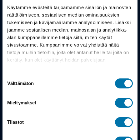
Työsuhdepyörä
Käytämme evästeitä tarjoamamme sisällön ja mainosten
räätälöimiseen, sosiaalisen median ominaisuuksien
Info
tukemiseen ja kävijämäärämme analysoimiseen. Lisäksi
jaamme sosiaalisen median, mainosalan ja analytiikka-
alan kumppaneillemme tietoja siitä, miten käytät
Toimitus
sivustoamme. Kumppanimme voivat yhdistää näitä
Takuu ja palautukset
tietoja muihin tietoihin, joita olet antanut heille tai joita on
kerätty, kun olet käyttänyt heidän palvelujaan.
Maksutavat
Suostumuksen
Vinkit ja osto-oppaat
Välttämätön
valinta
Meistä
Mieltymykset
Tarina
Tilastot