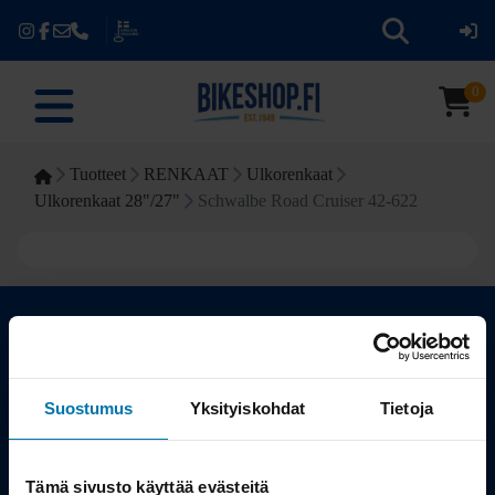
0
Tuotteet
RENKAAT
Ulkorenkaat
Ulkorenkaat 28"/27"
Schwalbe Road Cruiser 42-622
Kauppa
Suostumus
Yksityiskohdat
Tietoja
Tuotteet
Tämä sivusto käyttää evästeitä