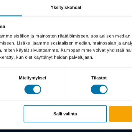
Yksityiskohdat
itä
mme sisällön ja mainosten räätälöimiseen, sosiaalisen median
iseen. Lisäksi jaamme sosiaalisen median, mainosalan ja analy
, miten käytät sivustoamme. Kumppanimme voivat yhdistää näitä t
n kerätty, kun olet käyttänyt heidän palvelujaan.
Mieltymykset
Tilastot
Salli valinta