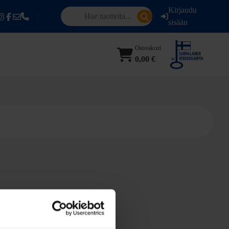
Kirjaudu
sisään
Ostoskori
0,00 €