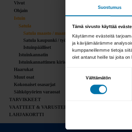
Vivut
Suostumus
Ohjain
Istuin
Satula
Tämä sivusto käyttää eväste
Satula maasto / maantie
Käytämme evästeitä tarjoama
Satula kaupunki / työmatka
ja kävijämäärämme analysoim
Istuinpäälliset
kumppaneillemme tietoja siitä
Istuinkannatin
olet antanut heille tai joita o
Istuinkannattimen kiristin
Haarukat
Suostumuksen
Muut osat
Välttämätön
valinta
Kokonaiset osasarjat
Sähköpyörien varaosat
TARVIKKEET
VAATTEET & VARUSTEET
LAHJAKORTTI