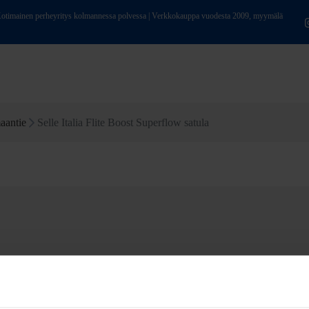
ainen perheyritys kolmannessa polvessa | Verkkokauppa vuodesta 2009, myymälä
aantie
Selle Italia Flite Boost Superflow satula