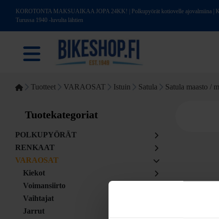
KOROTONTA MAKSUAIKAA JOPA 24KK! | Polkupyörät kotiovelle ajovalmiina | Kotim
Turussa 1940 -luvulta lähtien
Tuotteet
VARAOSAT
Istuin
Satula
Satula maasto / m
Tuotekategoriat
POLKUPYÖRÄT
RENKAAT
VARAOSAT
Kiekot
Voimansiirto
Vaihtajat
Jarrut