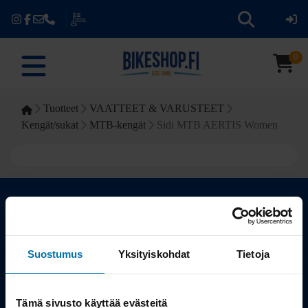
0
Tuotteet
VAATTEET & VARUSTEET
Kengät/sukat
MTB-kengät
Sidi MTB AERTIS Women
Kauppa
Suostumus
Yksityiskohdat
Tietoja
Tuotteet
Tämä sivusto käyttää evästeitä