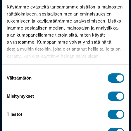
Työsuhdepyörä
Käytämme evästeitä tarjoamamme sisällön ja mainosten
räätälöimiseen, sosiaalisen median ominaisuuksien
Info
tukemiseen ja kävijämäärämme analysoimiseen. Lisäksi
jaamme sosiaalisen median, mainosalan ja analytiikka-
alan kumppaneillemme tietoja siitä, miten käytät
Toimitus
sivustoamme. Kumppanimme voivat yhdistää näitä
Takuu ja palautukset
tietoja muihin tietoihin, joita olet antanut heille tai joita on
kerätty, kun olet käyttänyt heidän palvelujaan.
Maksutavat
Suostumuksen
Vinkit ja osto-oppaat
Välttämätön
valinta
Meistä
Mieltymykset
Tarina
Tilastot