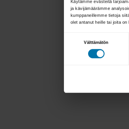
Käytämme evästeitä tarjoama
ja kävijämäärämme analysoim
kumppaneillemme tietoja siitä
olet antanut heille tai joita o
Suostumuksen
Välttämätön
valinta