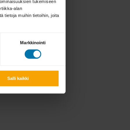
 ominaisuuksien tukemiseen
tiikka-alan
ietoja muihin tietoihin, joita
Markkinointi
Salli kaikki