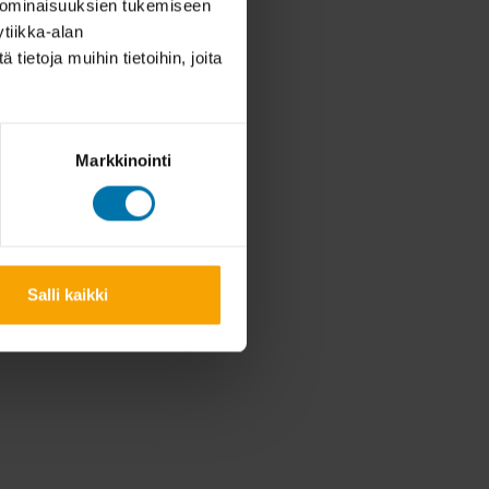
 ominaisuuksien tukemiseen
tiikka-alan
ietoja muihin tietoihin, joita
Markkinointi
Salli kaikki