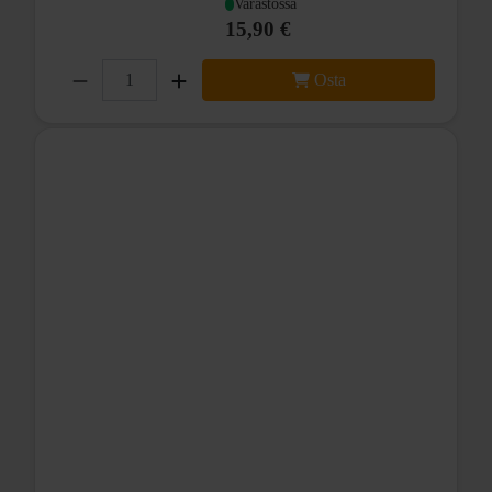
Varastossa
15,90 €
Osta
Yksitoista hammasta.
Adapterit, joilla saadaan sopivuus seuraaviin vaihtajiin:
Shimano 7/8/9/10-v
Campagnolo 8/9/10-v
Sram 9.0 (97/98)
Sram 9.0SL (98)
Sram 7.0 (97/98/99)
POM- muovia ( Polyasetaali / Polyoksimetyyli )
Konelaakerit.
Mukana eri vaihdejärjestelmiin sopivat puslat.