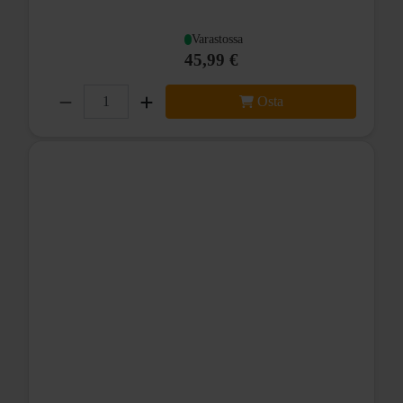
Varastossa
45,99 €
Osta
Rataspakalle, jonka pienin ratas 11T-14T ja suurin ratas
28T-34T.