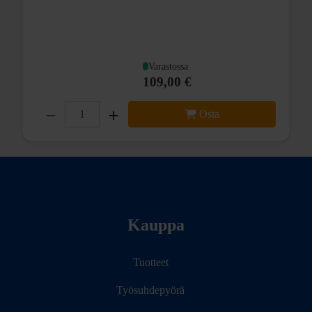
Varastossa
109,00 €
Osta
27,5" (24-584)
Navan leveys: 135 mm
Pikalinkulla (QR)
Kiinnitys Centerlock-jarrulevylle
Vapaaratas 8-11-lehtiselle Shimano-standardin (hyperglide)
maastopakalle tai 8-10-lehtiselle maantiepakalle.
Kauppa
Väri: musta
Suositeltu rengasleveys: 2.00" - 2.35"
Tuotteet
Työsuhdepyörä