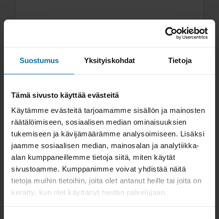
Kasettirunko FH-M4050
Suostumus
Yksityiskohdat
Tietoja
napaan
Tämä sivusto käyttää evästeitä
Käytämme evästeitä tarjoamamme sisällön ja mainosten
räätälöimiseen, sosiaalisen median ominaisuuksien
tukemiseen ja kävijämäärämme analysoimiseen. Lisäksi
jaamme sosiaalisen median, mainosalan ja analytiikka-
alan kumppaneillemme tietoja siitä, miten käytät
sivustoamme. Kumppanimme voivat yhdistää näitä
tietoja muihin tietoihin, joita olet antanut heille tai joita on
kerätty, kun olet käyttänyt heidän palvelujaan.