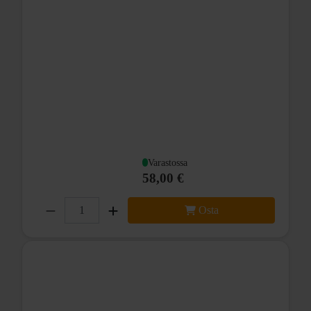
Varastossa
58,00 €
Osta
Orbea: X205
Akselin halkaisija: 12mm
Akselin pituus: 187mm
Kierre: 1.5
Kierteen pituus: 15mm