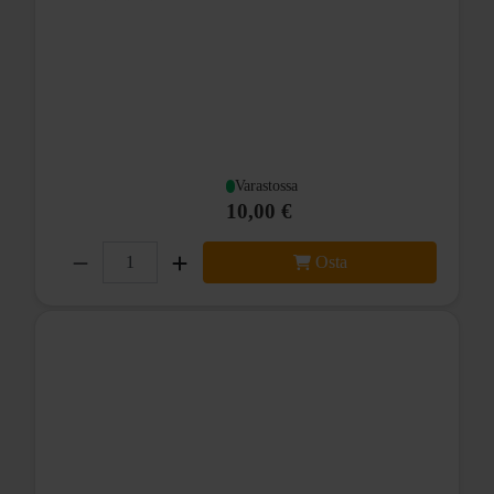
Varastossa
10,00 €
Osta
Orbea X707
Yhteensopiva mallit:
Orca OMR 2017-2020
Orca Aero OMR 2019-2021
Terra H 2019-2021
Terra M 2017-2021