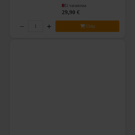
Ei varastossa
29,90 €
Osta
Kevyt ja kestävä komposiittirunko.
Komposiittinastat tarjoavat hyvän pidon.
Chromoly-teräsakseli
Vakiokierre 9/16"