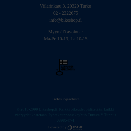
Viilarinkatu 3, 20320 Turku
02 - 2322675
info@bikeshop.fi
Myymälä avoinna:
Ma-Pe 10-19, La 10-15
Tietosuojaseloste
© 2010-2099 Bikeshop.fi. Kaikki oikeudet pidätetään, kaikki
vääryydet kostetaan. Pyöräkauppaosakeyhtiö Turusta Y-Tunnus
0398547-4
Powered by