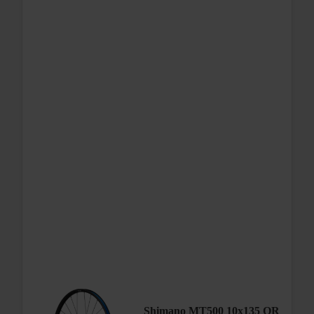
kärryille kuten Thule, Burley, Croozer ym.
Shimano MT500 10x135 QR