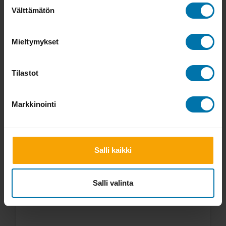
Suostumuksen
Välttämätön
valinta
Mieltymykset
Tilastot
Markkinointi
Varastossa
35,00 €
Osta
Salli kaikki
Salli valinta