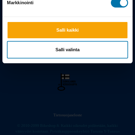
Markkinointi
Viilarinkatu 3, 20320 Turku
02 - 2322675
Salli kaikki
info@bikeshop.fi
Myymälä avoinna:
Salli valinta
Ma-Pe 10-19, La 10-15
Tietosuojaseloste
© 2010-2099 Bikeshop.fi. Kaikki oikeudet pidätetään, kaikki
vääryydet kostetaan. Pyöräkauppaosakeyhtiö Turusta Y-Tunnus