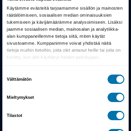
Työsuhdepyörä
Käytämme evästeitä tarjoamamme sisällön ja mainosten
räätälöimiseen, sosiaalisen median ominaisuuksien
tukemiseen ja kävijämäärämme analysoimiseen. Lisäksi
Info
jaamme sosiaalisen median, mainosalan ja analytiikka-
alan kumppaneillemme tietoja siitä, miten käytät
Toimitus
sivustoamme. Kumppanimme voivat yhdistää näitä
tietoja muihin tietoihin, joita olet antanut heille tai joita on
Takuu ja palautukset
kerätty, kun olet käyttänyt heidän palvelujaan.
Maksutavat
Suostumuksen
Vinkit ja osto-oppaat
Välttämätön
valinta
Meistä
Mieltymykset
Tarina
Tilastot