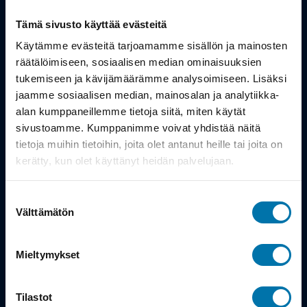
Tämä sivusto käyttää evästeitä
Tuotteet
Käytämme evästeitä tarjoamamme sisällön ja mainosten
Työsuhdepyörä
räätälöimiseen, sosiaalisen median ominaisuuksien
tukemiseen ja kävijämäärämme analysoimiseen. Lisäksi
jaamme sosiaalisen median, mainosalan ja analytiikka-
Info
alan kumppaneillemme tietoja siitä, miten käytät
sivustoamme. Kumppanimme voivat yhdistää näitä
tietoja muihin tietoihin, joita olet antanut heille tai joita on
Toimitus
kerätty, kun olet käyttänyt heidän palvelujaan.
Takuu ja palautukset
Suostumuksen
Maksutavat
Välttämätön
valinta
Vinkit ja osto-oppaat
Mieltymykset
Meistä
Tilastot