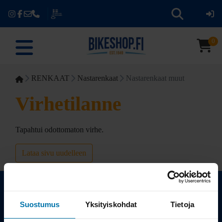
0
RENKAAT
Nastarenkaat
Nastarenkaat muut
Virhetilanne
Tapahtui odottomaton virhe.
Lataa sivu uudelleen
Suostumus
Yksityiskohdat
Tietoja
Kauppa