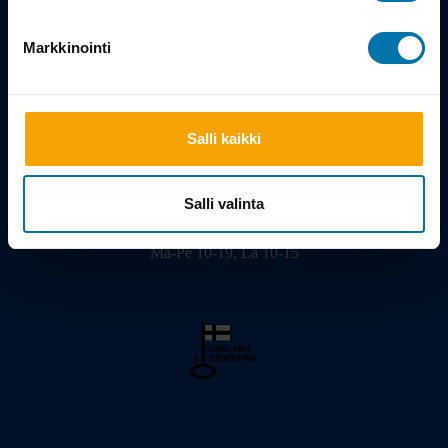
Tarina
Markkinointi
Salli kaikki
Viilarinkatu 3, 20320 Turku
02 - 2322675
info@bikeshop.fi
Salli valinta
Myymälä avoinna:
Ma-Pe 10-19, La 10-15