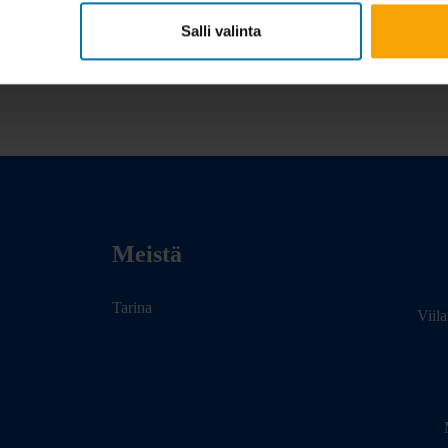
Salli valinta
Meistä
Tarina
Viil