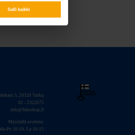
Salli kaikki
arinkatu 3, 20320 Turku
02 - 2322675
info@bikeshop.fi
Myymälä avoinna:
Ma-Pe 10-19, La 10-15