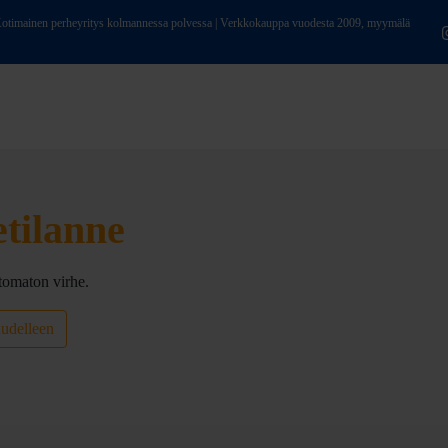
ainen perheyritys kolmannessa polvessa | Verkkokauppa vuodesta 2009, myymälä
etilanne
tomaton virhe.
uudelleen