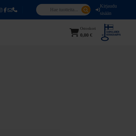
Kirjaudu
sisään
Ostoskori
0,00 €