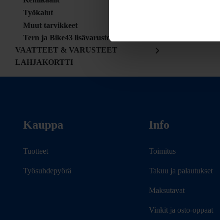
Työkalut
Muut tarvikkeet
Tern ja Bike43 lisävarusteet
VAATTEET & VARUSTEET
LAHJAKORTTI
Kauppa
Info
Tuotteet
Toimitus
Työsuhdepyörä
Takuu ja palautukset
Maksutavat
Vinkit ja osto-oppaat