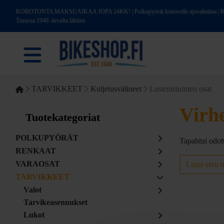
KOROTONTA MAKSUAIKAA JOPA 24KK! | Polkupyörät kotiovelle ajovalmiina | Kotim
Turussa 1940 -luvulta lähtien
TARVIKKEET
Kuljetusvälineet
Lastenistuinten osat
Virh
Tuotekategoriat
POLKUPYÖRÄT
Tapahtui odot
RENKAAT
VARAOSAT
Lataa sivu 
TARVIKKEET
Valot
Tarvikeasennukset
Lukot