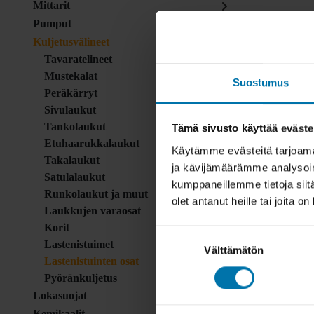
Mittarit
Pumput
Kuljetusvälineet
Tavaratelineet
Mustekalat
Suostumus
Peräkärryt
Sivulaukut
Tankolaukut
Tämä sivusto käyttää eväste
Etuhaarukkalaukut
Käytämme evästeitä tarjoama
Takalaukut
ja kävijämäärämme analysoim
Satulalaukut
kumppaneillemme tietoja siitä
Runkolaukut ja muut
olet antanut heille tai joita o
Laukkujen varaosat
Korit
Suostumuksen
Lastenistuimet
Välttämätön
valinta
Lastenistuinten osat
Pyöränkuljetus
Lokasuojat
Kemikaalit