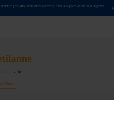
ainen perheyritys kolmannessa polvessa | Verkkokauppa vuodesta 2009, myymälä
etilanne
tomaton virhe.
uudelleen