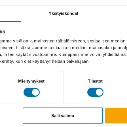
Yksityiskohdat
itä
mme sisällön ja mainosten räätälöimiseen, sosiaalisen median
iseen. Lisäksi jaamme sosiaalisen median, mainosalan ja analy
, miten käytät sivustoamme. Kumppanimme voivat yhdistää näitä t
n kerätty, kun olet käyttänyt heidän palvelujaan.
Mieltymykset
Tilastot
Salli valinta