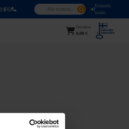
Kirjaudu
sisään
Ostoskori
0,00 €