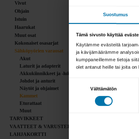
Vivut
Ohjain
Suostumus
Istuin
Haarukat
Tämä sivusto käyttää eväste
Muut osat
Kokonaiset osasarjat
Käytämme evästeitä tarjoama
Sähköpyörien varaosat
ja kävijämäärämme analysoim
Akut
kumppaneillemme tietoja siitä
Laturit ja adapterit
olet antanut heille tai joita o
Akkukiinnikkeet ja -lukot
Johdot ja anturit
Suostumuksen
Näytöt ja ohjaimet
Välttämätön
valinta
Kammet
Eturattaat
Muut
TARVIKKEET
VAATTEET & VARUSTEET
LAHJAKORTTI