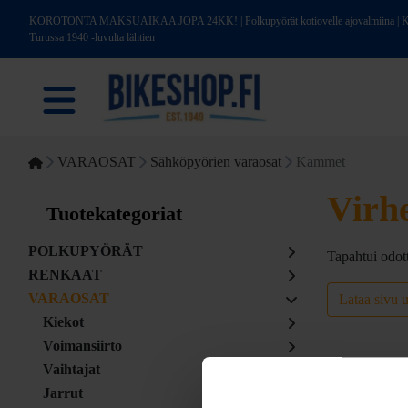
KOROTONTA MAKSUAIKAA JOPA 24KK! | Polkupyörät kotiovelle ajovalmiina | Kotim
Turussa 1940 -luvulta lähtien
VARAOSAT
Sähköpyörien varaosat
Kammet
Virh
Tuotekategoriat
POLKUPYÖRÄT
Tapahtui odot
RENKAAT
VARAOSAT
Lataa sivu 
Kiekot
Voimansiirto
Vaihtajat
Jarrut