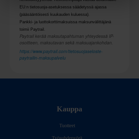
EU:n tietosuoja-asetuksessa säädetyssä ajassa
(pääsääntöisesti kuukauden kuluessa).
Pankki- ja luottokorttimaksuissa maksunvälittäjänä
toimii Paytrail.
Paytrail kerää maksutapahtuman yhteydessä IP-
osoitteen, maksutavan sekä maksuajankohdan.
https://www.paytrail.com/tietosuojaseloste-
paytrailin-maksupalvelu
Kauppa
Tuotteet
Työsuhdepyörä