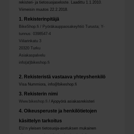
rekisteri- ja tietosuojaseloste. Laadittu 1.1.2010.
Viimeisin muutos 22.2.2018.
1. Rekisterinpitäjä
BikeShop.fi / Pyöräkauppaosakeyhtiö Turusta; Y-
tunnus: 0398547-4
Viilarinkatu 3
20320 Turku
Asiakaspalvelu
info(at)bikeshop.fi
2. Rekisteristä vastaava yhteyshenkilö
Visa Nummiora, info@bikeshop.fi
3. Rekisterin nimi
Www.bikeshop.fi
/ Ajopyörä asiakasrekisteri
4. Oikeusperuste ja henkilötietojen
käsittelyn tarkoitus
EU:n yleisen tietosuoja-asetuksen mukainen