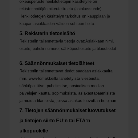
oikeusperuste henkilötietojen käsittelylle on
rekisterinpitäjän oikeutettu etu (asiakassuhde).
Henkilötietojen käsittelyn tarkoitus o
n k
auppiaan ja
kaupan asiakkaiden välisen suhteen hoito.
5. Rekisterin tietosisältö
Rekisteriin tallennettavia tietoja ovat:Asiakkaan nimi,
osoite, puhelinnumero, sähköpostiosoite ja tilaustiedot
6. Säännönmukaiset tietolähteet
Rekisteriin tallennettavat tiedot saadaan asiakkaalta
mm. www-lomakkeilla lähetetyistä viesteistä,
sähköpostitse, puhelimitse, sosiaalisen median
palvelujen kautta, sopimuksista, asiakastapaamisista
ja muista tilanteista, joissa asiakas luovuttaa tietojaan.
7. Tietojen säännönmukaiset luovutukset
ja tietojen siirto EU:n tai ETA:n
ulkopuolelle