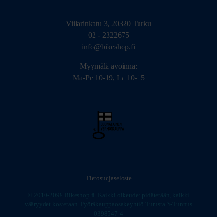
Viilarinkatu 3, 20320 Turku
02 - 2322675
info@bikeshop.fi
Myymälä avoinna:
Ma-Pe 10-19, La 10-15
Tietosuojaseloste
© 2010-2099 Bikeshop.fi. Kaikki oikeudet pidätetään, kaikki
vääryydet kostetaan. Pyöräkauppaosakeyhtiö Turusta Y-Tunnus
0398547-4