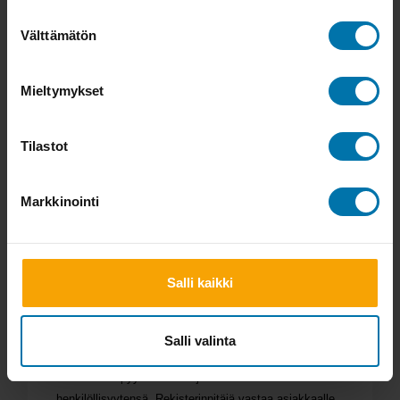
Suostumuksen
puutteellisen tiedon täydentämistä. Mikäli henkilö
Välttämätön
valinta
haluaa tarkistaa hänestä tallennetut tiedot tai vaatia
niihin oikaisua, pyyntö tulee lähettää sähköpostitse
rekisterinpitäjälle. Rekisterinpitäjä voi pyytää
Mieltymykset
tarvittaessa pyynnön esittäjää todistamaan
henkilöllisyytensä. Rekisterinpitäjä vastaa asiakkaalle
Tilastot
EU:n tietosuoja-asetuksessa säädetyssä ajassa
(pääsääntöisesti kuukauden kuluessa).
10. Muut henkilötietojen käsittelyyn
Markkinointi
liittyvät oikeudet
Rekisterissä olevalla henkilöllä on oikeus pyytää häntä
koskevien henkilötietojen poistamiseen rekisteristä
Salli kaikki
("oikeus tulla unohdetuksi"). Niin ikään rekisteröidyillä
on muut
EU:n yleisen tietosuoja-asetuksen mukaiset
oikeudet
. Pyynnöt tulee
lähettää sähköpostitse
Salli valinta
r
ekisterinpitäjälle. Rekisterinpitäjä voi pyytää
tarvittaessa pyynnön esittäjää todistamaan
henkilöllisyytensä. Rekisterinpitäjä vastaa asiakkaalle