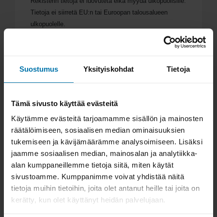
Rekisterin tietoja ei luovuteta eikä myydä ulkopuolisille.
Tietoja ei siirretä EU:n tai Euroopan talousalueen
ulkopuolelle.
8. Rekisterin suojauksen periaatteet
Asiakasrekisteriä käsitellään ehdottoman
Suostumus
Yksityiskohdat
Tietoja
luottamuksellisena ja se on asianmukaisesti suojattu
ulkopuolisilta. Tietoja säilytetään tietokannassa, jota
käyttävät vain verkkokauppaa ylläpitävät henkilöt.
Tämä sivusto käyttää evästeitä
Jokaisella käyttäjällä on henkilökohtainen
käyttäjätunnuksensa ja salasanansa. Rekisterin
Käytämme evästeitä tarjoamamme sisällön ja mainosten
käyttöoikeuksia myöntää ja valvoo rekisteriasioita
räätälöimiseen, sosiaalisen median ominaisuuksien
hoitava henkilö.
tukemiseen ja kävijämäärämme analysoimiseen. Lisäksi
jaamme sosiaalisen median, mainosalan ja analytiikka-
9. Tarkastusoikeus ja oikeus vaatia tiedon
alan kumppaneillemme tietoja siitä, miten käytät
sivustoamme. Kumppanimme voivat yhdistää näitä
korjaamista
tietoja muihin tietoihin, joita olet antanut heille tai joita on
Jokaisella rekisterissä olevalla henkilöllä on oikeus
kerätty, kun olet käyttänyt heidän palvelujaan.
tarkistaa rekisteriin tallennetut tietonsa ja vaatia
mahdollisen virheellisen tiedon korjaamista tai