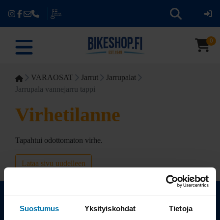
0
VARAOSAT
Jarrut
Jarrupalat
Jarrupala vannejarru tappi
Virhetilanne
Tapahtui odottomaton virhe.
Lataa sivu uudelleen
Suostumus
Yksityiskohdat
Tietoja