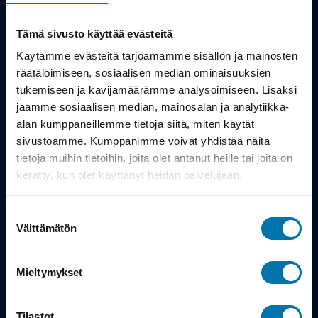
Kauppa
Tämä sivusto käyttää evästeitä
Tuotteet
Käytämme evästeitä tarjoamamme sisällön ja mainosten
räätälöimiseen, sosiaalisen median ominaisuuksien
Työsuhdepyörä
tukemiseen ja kävijämäärämme analysoimiseen. Lisäksi
jaamme sosiaalisen median, mainosalan ja analytiikka-
alan kumppaneillemme tietoja siitä, miten käytät
Info
sivustoamme. Kumppanimme voivat yhdistää näitä
tietoja muihin tietoihin, joita olet antanut heille tai joita on
Toimitus
kerätty, kun olet käyttänyt heidän palvelujaan.
Takuu ja palautukset
Suostumuksen
Maksutavat
Välttämätön
valinta
Vinkit ja osto-oppaat
Mieltymykset
Meistä
Tilastot