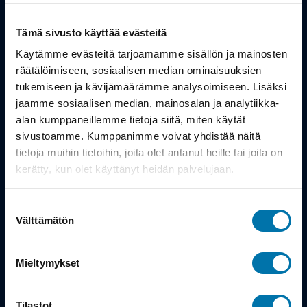
Kauppa
Tämä sivusto käyttää evästeitä
Tuotteet
Käytämme evästeitä tarjoamamme sisällön ja mainosten
räätälöimiseen, sosiaalisen median ominaisuuksien
Työsuhdepyörä
tukemiseen ja kävijämäärämme analysoimiseen. Lisäksi
jaamme sosiaalisen median, mainosalan ja analytiikka-
alan kumppaneillemme tietoja siitä, miten käytät
Info
sivustoamme. Kumppanimme voivat yhdistää näitä
tietoja muihin tietoihin, joita olet antanut heille tai joita on
Toimitus
kerätty, kun olet käyttänyt heidän palvelujaan.
Takuu ja palautukset
Suostumuksen
Maksutavat
Välttämätön
valinta
Vinkit ja osto-oppaat
Mieltymykset
Meistä
Tilastot