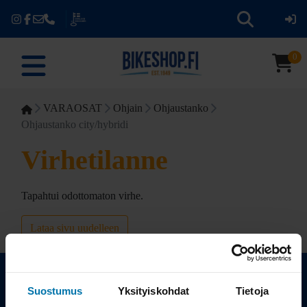
0
VARAOSAT
Ohjain
Ohjaustanko
Ohjaustanko city/hybridi
Virhetilanne
Tapahtui odottomaton virhe.
Lataa sivu uudelleen
Suostumus
Yksityiskohdat
Tietoja