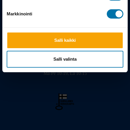
Tarina
Markkinointi
Salli kaikki
Viilarinkatu 3, 20320 Turku
02 - 2322675
info@bikeshop.fi
Salli valinta
Myymälä avoinna:
Ma-Pe 10-19, La 10-15