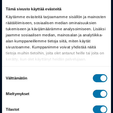
Tämä sivusto käyttää evästeitä
Tuotteet
Käytämme evästeitä tarjoamamme sisällön ja mainosten
Työsuhdepyörä
räätälöimiseen, sosiaalisen median ominaisuuksien
tukemiseen ja kävijämäärämme analysoimiseen. Lisäksi
jaamme sosiaalisen median, mainosalan ja analytiikka-
Info
alan kumppaneillemme tietoja siitä, miten käytät
sivustoamme. Kumppanimme voivat yhdistää näitä
tietoja muihin tietoihin, joita olet antanut heille tai joita on
Toimitus
kerätty, kun olet käyttänyt heidän palvelujaan.
Takuu ja palautukset
Suostumuksen
Maksutavat
Välttämätön
valinta
Vinkit ja osto-oppaat
Mieltymykset
Meistä
Tilastot