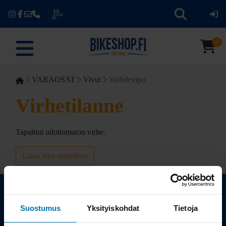
0
VARAOSAT
Vivut
Vaihdevipu
Virhetilanne
Tapahtui odottomaton virhe.
Lataa sivu uudelleen
Suostumus
Yksityiskohdat
Tietoja
Kauppa