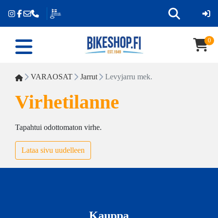
0
VARAOSAT
Jarrut
Levyjarru mek.
Virhetilanne
Tapahtui odottomaton virhe.
Lataa sivu uudelleen
Kauppa