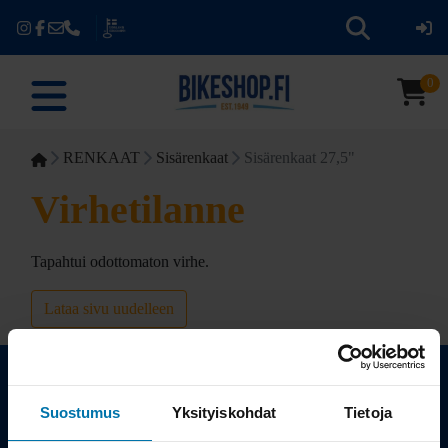
0
RENKAAT
Sisärenkaat
Sisärenkaat 27,5"
Virhetilanne
Tapahtui odottomaton virhe.
Lataa sivu uudelleen
Suostumus
Yksityiskohdat
Tietoja
Kauppa