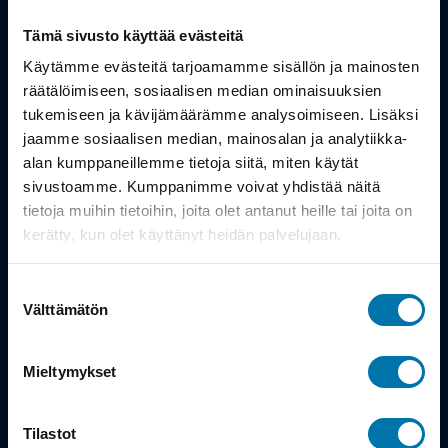
Tämä sivusto käyttää evästeitä
Tuotteet
Käytämme evästeitä tarjoamamme sisällön ja mainosten
Työsuhdepyörä
räätälöimiseen, sosiaalisen median ominaisuuksien
tukemiseen ja kävijämäärämme analysoimiseen. Lisäksi
jaamme sosiaalisen median, mainosalan ja analytiikka-
Info
alan kumppaneillemme tietoja siitä, miten käytät
sivustoamme. Kumppanimme voivat yhdistää näitä
tietoja muihin tietoihin, joita olet antanut heille tai joita on
Toimitus
kerätty, kun olet käyttänyt heidän palvelujaan.
Takuu ja palautukset
Suostumuksen
Maksutavat
Välttämätön
valinta
Vinkit ja osto-oppaat
Mieltymykset
Meistä
Tilastot