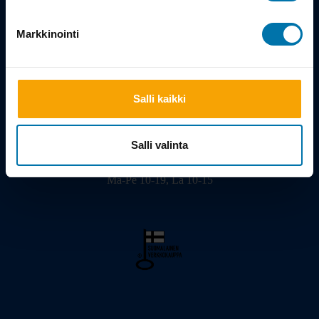
Tarina
Markkinointi
Salli kaikki
Viilarinkatu 3, 20320 Turku
02 - 2322675
info@bikeshop.fi
Salli valinta
Myymälä avoinna:
Ma-Pe 10-19, La 10-15