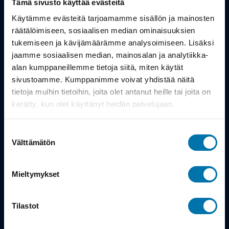
Tämä sivusto käyttää evästeitä
Työsuhdepyörä
Käytämme evästeitä tarjoamamme sisällön ja mainosten
räätälöimiseen, sosiaalisen median ominaisuuksien
tukemiseen ja kävijämäärämme analysoimiseen. Lisäksi
Info
jaamme sosiaalisen median, mainosalan ja analytiikka-
alan kumppaneillemme tietoja siitä, miten käytät
Toimitus
sivustoamme. Kumppanimme voivat yhdistää näitä
tietoja muihin tietoihin, joita olet antanut heille tai joita on
Takuu ja palautukset
kerätty, kun olet käyttänyt heidän palvelujaan.
Maksutavat
Suostumuksen
Vinkit ja osto-oppaat
Välttämätön
valinta
Meistä
Mieltymykset
Tarina
Tilastot