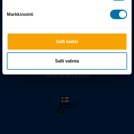
Tarina
Markkinointi
Salli kaikki
Viilarinkatu 3, 20320 Turku
02 - 2322675
info@bikeshop.fi
Salli valinta
Myymälä avoinna:
Ma-Pe 10-19, La 10-15