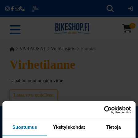
0
VARAOSAT
Voimansiirto
Eturatas
Virhetilanne
Tapahtui odottomaton virhe.
Lataa sivu uudelleen
Suostumus
Yksityiskohdat
Tietoja
Kauppa