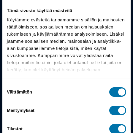
Tämä sivusto käyttää evästeitä
Tuotteet
Käytämme evästeitä tarjoamamme sisällön ja mainosten
Työsuhdepyörä
räätälöimiseen, sosiaalisen median ominaisuuksien
tukemiseen ja kävijämäärämme analysoimiseen. Lisäksi
jaamme sosiaalisen median, mainosalan ja analytiikka-
Info
alan kumppaneillemme tietoja siitä, miten käytät
sivustoamme. Kumppanimme voivat yhdistää näitä
tietoja muihin tietoihin, joita olet antanut heille tai joita on
Toimitus
kerätty, kun olet käyttänyt heidän palvelujaan.
Takuu ja palautukset
Suostumuksen
Maksutavat
Välttämätön
valinta
Vinkit ja osto-oppaat
Mieltymykset
Meistä
Tilastot