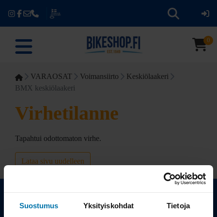
0
VARAOSAT
Voimansiirto
Keskiölaakeri
BMX keskiölaakeri
Virhetilanne
Tapahtui odottomaton virhe.
Lataa sivu uudelleen
Suostumus
Yksityiskohdat
Tietoja