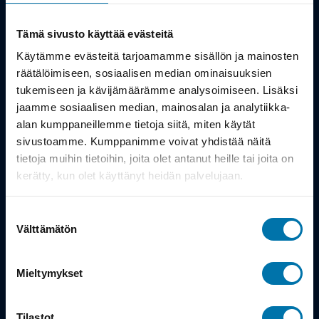
Kauppa
Tämä sivusto käyttää evästeitä
Tuotteet
Käytämme evästeitä tarjoamamme sisällön ja mainosten
räätälöimiseen, sosiaalisen median ominaisuuksien
Työsuhdepyörä
tukemiseen ja kävijämäärämme analysoimiseen. Lisäksi
jaamme sosiaalisen median, mainosalan ja analytiikka-
alan kumppaneillemme tietoja siitä, miten käytät
Info
sivustoamme. Kumppanimme voivat yhdistää näitä
tietoja muihin tietoihin, joita olet antanut heille tai joita on
Toimitus
kerätty, kun olet käyttänyt heidän palvelujaan.
Takuu ja palautukset
Suostumuksen
Maksutavat
Välttämätön
valinta
Vinkit ja osto-oppaat
Mieltymykset
Meistä
Tilastot