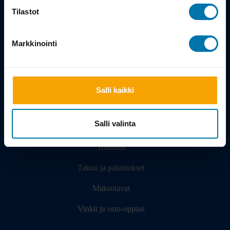
Tilastot
Kauppa
Markkinointi
Tuotteet
Työsuhdepyörä
Salli kaikki
Info
Salli valinta
Toimitus
Takuu ja palautukset
Maksutavat
Vinkit ja osto-oppaat