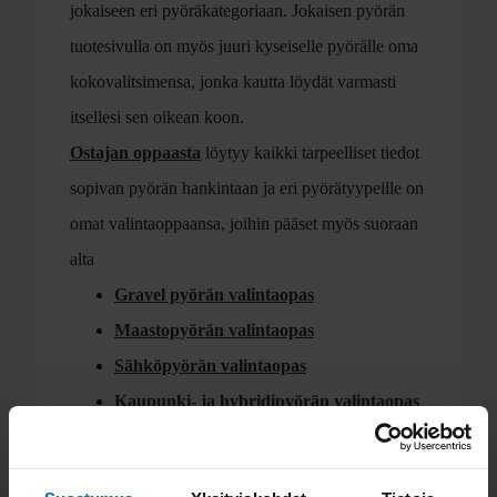
jokaiseen eri pyöräkategoriaan. Jokaisen pyörän
tuotesivulla on myös juuri kyseiselle pyörälle oma
kokovalitsimensa, jonka kautta löydät varmasti
itsellesi sen oikean koon.
Ostajan oppaasta
löytyy kaikki tarpeelliset tiedot
sopivan pyörän hankintaan ja eri pyörätyypeille on
omat valintaoppaansa, joihin pääset myös suoraan
alta
Gravel pyörän valintaopas
Maastopyörän valintaopas
Sähköpyörän valintaopas
Kaupunki- ja hybridipyörän valintaopas
Lastenpyörän valintaopas
Pyörätyypit ja niiden pääasialliset ominaisuudet