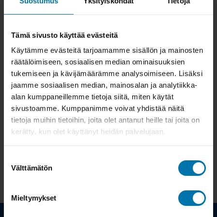
Suostumus
Yksityiskohdat
Tietoja
sekä kategoriat
löytyvät täältä
.
Tarjoamme maasto- ja gravelpyörien osalta
Tämä sivusto käyttää evästeitä
erittäin laajan testivalikoiman
testattavaksi
Käytämme evästeitä tarjoamamme sisällön ja mainosten
omissa ajomaastoissa. Testipyörän voi noutaa
räätälöimiseen, sosiaalisen median ominaisuuksien
lainaan kaupalta tai tilata Matkahuollon
tukemiseen ja kävijämäärämme analysoimiseen. Lisäksi
jaamme sosiaalisen median, mainosalan ja analytiikka-
kuljetuksella mihin tahansa Suomessa testattavaksi.
alan kumppaneillemme tietoja siitä, miten käytät
Testipyörävalikoimin voit siirtyä suoran
sivustoamme. Kumppanimme voivat yhdistää näitä
allaolevista linkeistä
tietoja muihin tietoihin, joita olet antanut heille tai joita on
kerätty, kun olet käyttänyt heidän palvelujaan.
Maantie- ja gravel -testipyörät
Maastopyörä testiin
Suostumuksen
Maastosähköpyörä testiin
Välttämätön
valinta
Mieltymykset