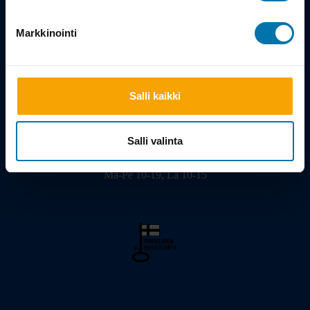
Tarina
Markkinointi
Salli kaikki
Viilarinkatu 3, 20320 Turku
02 - 2322675
info@bikeshop.fi
Salli valinta
Myymälä avoinna:
Ma-Pe 10-19, La 10-15