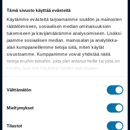
Tämä sivusto käyttää evästeitä
Tuotteet
Käytämme evästeitä tarjoamamme sisällön ja mainosten
Työsuhdepyörä
räätälöimiseen, sosiaalisen median ominaisuuksien
tukemiseen ja kävijämäärämme analysoimiseen. Lisäksi
jaamme sosiaalisen median, mainosalan ja analytiikka-
Info
alan kumppaneillemme tietoja siitä, miten käytät
sivustoamme. Kumppanimme voivat yhdistää näitä
tietoja muihin tietoihin, joita olet antanut heille tai joita on
Toimitus
kerätty, kun olet käyttänyt heidän palvelujaan.
Takuu ja palautukset
Suostumuksen
Maksutavat
Välttämätön
valinta
Vinkit ja osto-oppaat
Mieltymykset
Meistä
Tilastot