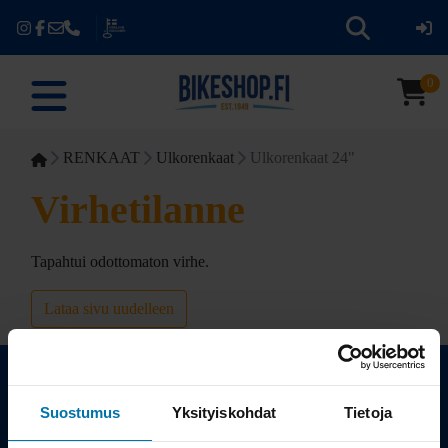
0
RENKAAT
Ulkorenkaat
Ulkorenkaat 24"
Virhetilanne
Tapahtui odottomaton virhe.
Lataa sivu uudelleen
Suostumus
Yksityiskohdat
Tietoja
Kauppa