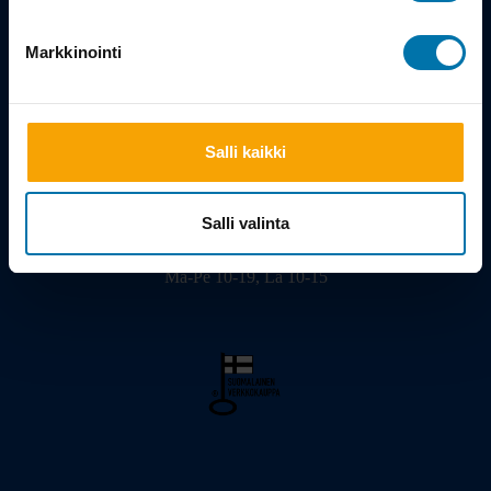
Tarina
Markkinointi
Salli kaikki
Viilarinkatu 3, 20320 Turku
02 - 2322675
info@bikeshop.fi
Salli valinta
Myymälä avoinna:
Ma-Pe 10-19, La 10-15