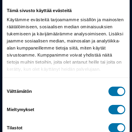
Tämä sivusto käyttää evästeitä
Tuotteet
Käytämme evästeitä tarjoamamme sisällön ja mainosten
Työsuhdepyörä
räätälöimiseen, sosiaalisen median ominaisuuksien
tukemiseen ja kävijämäärämme analysoimiseen. Lisäksi
jaamme sosiaalisen median, mainosalan ja analytiikka-
Info
alan kumppaneillemme tietoja siitä, miten käytät
sivustoamme. Kumppanimme voivat yhdistää näitä
tietoja muihin tietoihin, joita olet antanut heille tai joita on
Toimitus
kerätty, kun olet käyttänyt heidän palvelujaan.
Takuu ja palautukset
Suostumuksen
Maksutavat
Välttämätön
valinta
Vinkit ja osto-oppaat
Mieltymykset
Meistä
Tilastot