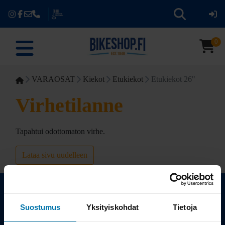
0
VARAOSAT
Kiekot
Etukiekot
Etukiekot 26"
Virhetilanne
Tapahtui odottomaton virhe.
Lataa sivu uudelleen
Suostumus
Yksityiskohdat
Tietoja
Kauppa