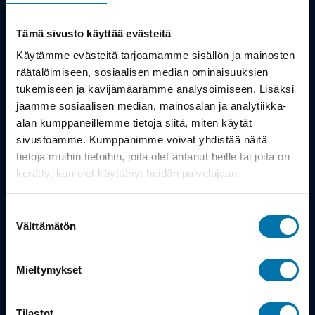
Kauppa
Tämä sivusto käyttää evästeitä
Tuotteet
Käytämme evästeitä tarjoamamme sisällön ja mainosten
räätälöimiseen, sosiaalisen median ominaisuuksien
Työsuhdepyörä
tukemiseen ja kävijämäärämme analysoimiseen. Lisäksi
jaamme sosiaalisen median, mainosalan ja analytiikka-
alan kumppaneillemme tietoja siitä, miten käytät
Info
sivustoamme. Kumppanimme voivat yhdistää näitä
tietoja muihin tietoihin, joita olet antanut heille tai joita on
Toimitus
kerätty, kun olet käyttänyt heidän palvelujaan.
Takuu ja palautukset
Suostumuksen
Maksutavat
Välttämätön
valinta
Vinkit ja osto-oppaat
Mieltymykset
Meistä
Tilastot