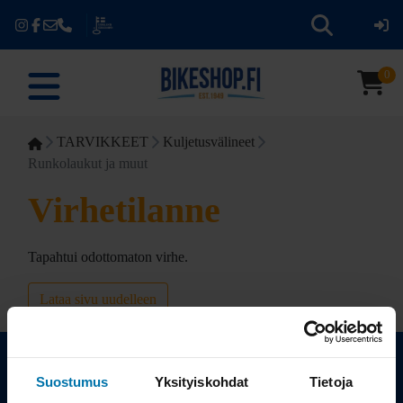
0
TARVIKKEET
Kuljetusvälineet
Runkolaukut ja muut
Virhetilanne
Tapahtui odottomaton virhe.
Lataa sivu uudelleen
Suostumus
Yksityiskohdat
Tietoja