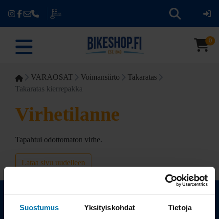
0
VARAOSAT
Voimansiirto
Takaratas
Takaratas kierrepakka
Virhetilanne
Tapahtui odottomaton virhe.
Lataa sivu uudelleen
Suostumus
Yksityiskohdat
Tietoja