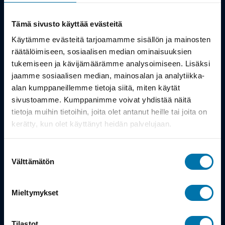
Kauppa
Tämä sivusto käyttää evästeitä
Tuotteet
Käytämme evästeitä tarjoamamme sisällön ja mainosten
räätälöimiseen, sosiaalisen median ominaisuuksien
Työsuhdepyörä
tukemiseen ja kävijämäärämme analysoimiseen. Lisäksi
jaamme sosiaalisen median, mainosalan ja analytiikka-
alan kumppaneillemme tietoja siitä, miten käytät
Info
sivustoamme. Kumppanimme voivat yhdistää näitä
tietoja muihin tietoihin, joita olet antanut heille tai joita on
Toimitus
kerätty, kun olet käyttänyt heidän palvelujaan.
Takuu ja palautukset
Suostumuksen
Maksutavat
Välttämätön
valinta
Vinkit ja osto-oppaat
Mieltymykset
Meistä
Tilastot