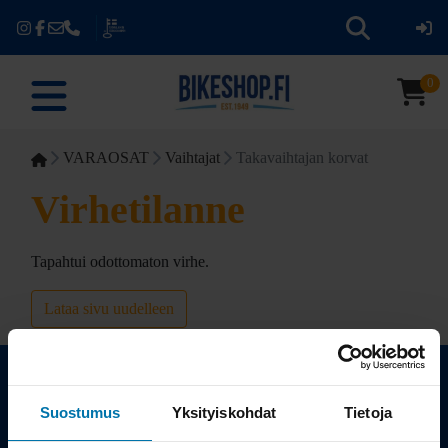
0
VARAOSAT
Vaihtajat
Takavaihtajan korvat
Virhetilanne
Tapahtui odottomaton virhe.
Lataa sivu uudelleen
Suostumus
Yksityiskohdat
Tietoja
Kauppa