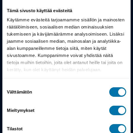
Tämä sivusto käyttää evästeitä
Tuotteet
Käytämme evästeitä tarjoamamme sisällön ja mainosten
Työsuhdepyörä
räätälöimiseen, sosiaalisen median ominaisuuksien
tukemiseen ja kävijämäärämme analysoimiseen. Lisäksi
jaamme sosiaalisen median, mainosalan ja analytiikka-
Info
alan kumppaneillemme tietoja siitä, miten käytät
sivustoamme. Kumppanimme voivat yhdistää näitä
tietoja muihin tietoihin, joita olet antanut heille tai joita on
Toimitus
kerätty, kun olet käyttänyt heidän palvelujaan.
Takuu ja palautukset
Suostumuksen
Maksutavat
Välttämätön
valinta
Vinkit ja osto-oppaat
Mieltymykset
Meistä
Tilastot