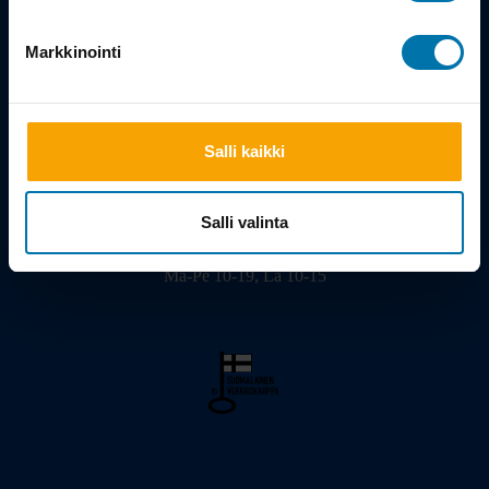
Tarina
Markkinointi
Salli kaikki
Viilarinkatu 3, 20320 Turku
02 - 2322675
info@bikeshop.fi
Salli valinta
Myymälä avoinna:
Ma-Pe 10-19, La 10-15