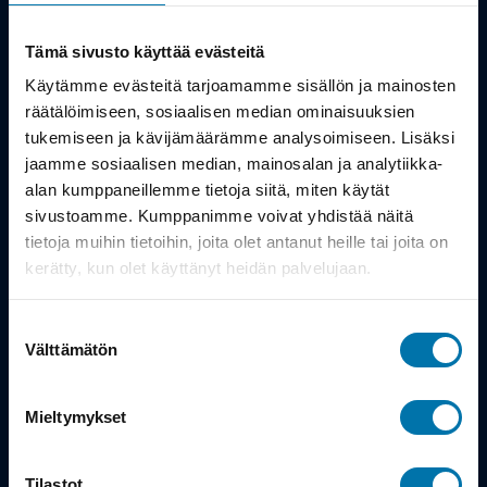
Kauppa
Tämä sivusto käyttää evästeitä
Tuotteet
Käytämme evästeitä tarjoamamme sisällön ja mainosten
räätälöimiseen, sosiaalisen median ominaisuuksien
Työsuhdepyörä
tukemiseen ja kävijämäärämme analysoimiseen. Lisäksi
jaamme sosiaalisen median, mainosalan ja analytiikka-
alan kumppaneillemme tietoja siitä, miten käytät
Info
sivustoamme. Kumppanimme voivat yhdistää näitä
tietoja muihin tietoihin, joita olet antanut heille tai joita on
Toimitus
kerätty, kun olet käyttänyt heidän palvelujaan.
Takuu ja palautukset
Suostumuksen
Maksutavat
Välttämätön
valinta
Vinkit ja osto-oppaat
Mieltymykset
Meistä
Tilastot