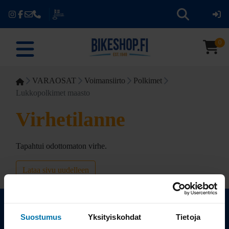
0
VARAOSAT
Voimansiirto
Polkimet
Lukkopolkimet maasto
Virhetilanne
Tapahtui odottomaton virhe.
Lataa sivu uudelleen
Suostumus
Yksityiskohdat
Tietoja