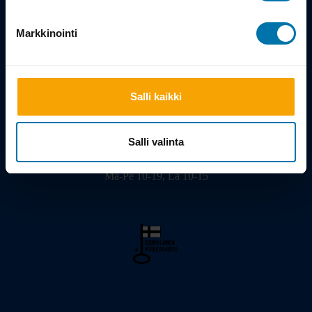
Tarina
Markkinointi
Salli kaikki
Viilarinkatu 3, 20320 Turku
02 - 2322675
info@bikeshop.fi
Salli valinta
Myymälä avoinna:
Ma-Pe 10-19, La 10-15