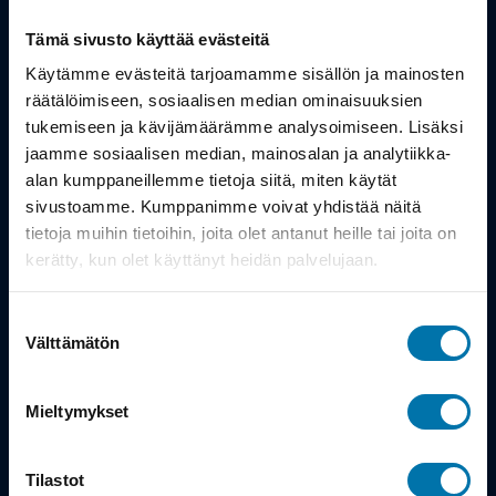
Tämä sivusto käyttää evästeitä
Tuotteet
Käytämme evästeitä tarjoamamme sisällön ja mainosten
Työsuhdepyörä
räätälöimiseen, sosiaalisen median ominaisuuksien
tukemiseen ja kävijämäärämme analysoimiseen. Lisäksi
jaamme sosiaalisen median, mainosalan ja analytiikka-
Info
alan kumppaneillemme tietoja siitä, miten käytät
sivustoamme. Kumppanimme voivat yhdistää näitä
tietoja muihin tietoihin, joita olet antanut heille tai joita on
Toimitus
kerätty, kun olet käyttänyt heidän palvelujaan.
Takuu ja palautukset
Suostumuksen
Maksutavat
Välttämätön
valinta
Vinkit ja osto-oppaat
Mieltymykset
Meistä
Tilastot