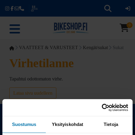
0
VAATTEET & VARUSTEET
Kengät/sukat
Sukat
Virhetilanne
Tapahtui odottomaton virhe.
Lataa sivu uudelleen
Suostumus
Yksityiskohdat
Tietoja
Kauppa