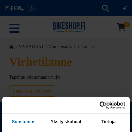
0
VARAOSAT
Voimansiirto
Takaratas
Virhetilanne
Tapahtui odottomaton virhe.
Lataa sivu uudelleen
Suostumus
Yksityiskohdat
Tietoja
Kauppa