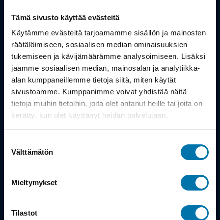
Tämä sivusto käyttää evästeitä
Tuotteet
Käytämme evästeitä tarjoamamme sisällön ja mainosten
Työsuhdepyörä
räätälöimiseen, sosiaalisen median ominaisuuksien
tukemiseen ja kävijämäärämme analysoimiseen. Lisäksi
jaamme sosiaalisen median, mainosalan ja analytiikka-
Info
alan kumppaneillemme tietoja siitä, miten käytät
sivustoamme. Kumppanimme voivat yhdistää näitä
tietoja muihin tietoihin, joita olet antanut heille tai joita on
Toimitus
kerätty, kun olet käyttänyt heidän palvelujaan.
Takuu ja palautukset
Suostumuksen
Maksutavat
Välttämätön
valinta
Vinkit ja osto-oppaat
Mieltymykset
Meistä
Tilastot