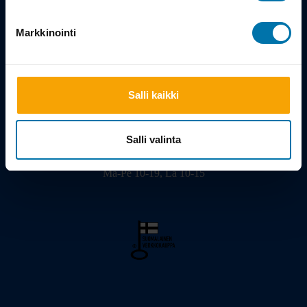
Tarina
Markkinointi
Salli kaikki
Viilarinkatu 3, 20320 Turku
02 - 2322675
info@bikeshop.fi
Salli valinta
Myymälä avoinna:
Ma-Pe 10-19, La 10-15