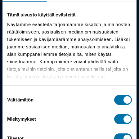
Kauppa
Tämä sivusto käyttää evästeitä
Tuotteet
Käytämme evästeitä tarjoamamme sisällön ja mainosten
räätälöimiseen, sosiaalisen median ominaisuuksien
Työsuhdepyörä
tukemiseen ja kävijämäärämme analysoimiseen. Lisäksi
jaamme sosiaalisen median, mainosalan ja analytiikka-
alan kumppaneillemme tietoja siitä, miten käytät
Info
sivustoamme. Kumppanimme voivat yhdistää näitä
tietoja muihin tietoihin, joita olet antanut heille tai joita on
Toimitus
kerätty, kun olet käyttänyt heidän palvelujaan.
Takuu ja palautukset
Suostumuksen
Maksutavat
Välttämätön
valinta
Vinkit ja osto-oppaat
Mieltymykset
Meistä
Tilastot