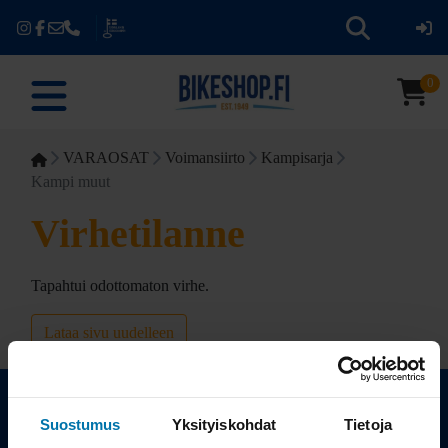
0
VARAOSAT
Voimansiirto
Kampisarja
Kampi muut
Virhetilanne
Tapahtui odottomaton virhe.
Lataa sivu uudelleen
Suostumus
Yksityiskohdat
Tietoja