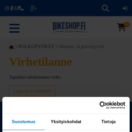
0
POLKUPYÖRÄT
Maantie- ja gravelpyörät
Virhetilanne
Tapahtui odottomaton virhe.
Lataa sivu uudelleen
Suostumus
Yksityiskohdat
Tietoja
Kauppa