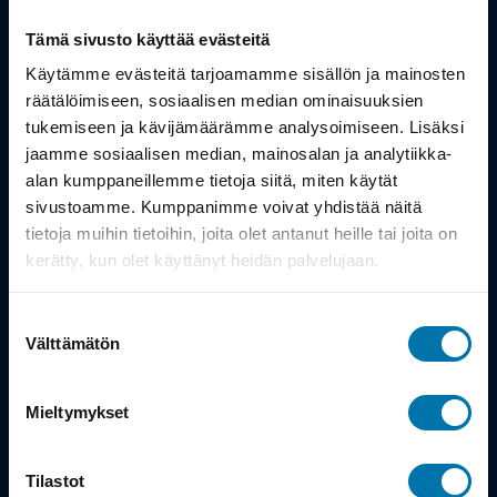
Tämä sivusto käyttää evästeitä
Tuotteet
Käytämme evästeitä tarjoamamme sisällön ja mainosten
Työsuhdepyörä
räätälöimiseen, sosiaalisen median ominaisuuksien
tukemiseen ja kävijämäärämme analysoimiseen. Lisäksi
jaamme sosiaalisen median, mainosalan ja analytiikka-
Info
alan kumppaneillemme tietoja siitä, miten käytät
sivustoamme. Kumppanimme voivat yhdistää näitä
tietoja muihin tietoihin, joita olet antanut heille tai joita on
Toimitus
kerätty, kun olet käyttänyt heidän palvelujaan.
Takuu ja palautukset
Suostumuksen
Maksutavat
Välttämätön
valinta
Vinkit ja osto-oppaat
Mieltymykset
Meistä
Tilastot