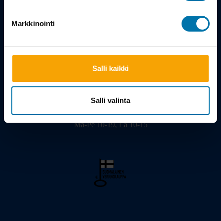
Tarina
Markkinointi
Salli kaikki
Viilarinkatu 3, 20320 Turku
02 - 2322675
info@bikeshop.fi
Salli valinta
Myymälä avoinna:
Ma-Pe 10-19, La 10-15