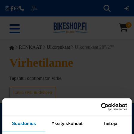
0
RENKAAT
Ulkorenkaat
Ulkorenkaat 28"/27"
Virhetilanne
Tapahtui odottomaton virhe.
Lataa sivu uudelleen
Suostumus
Yksityiskohdat
Tietoja
Kauppa