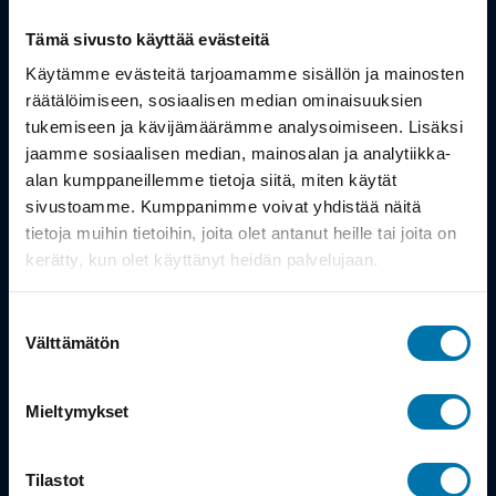
Tämä sivusto käyttää evästeitä
Tuotteet
Käytämme evästeitä tarjoamamme sisällön ja mainosten
Työsuhdepyörä
räätälöimiseen, sosiaalisen median ominaisuuksien
tukemiseen ja kävijämäärämme analysoimiseen. Lisäksi
jaamme sosiaalisen median, mainosalan ja analytiikka-
Info
alan kumppaneillemme tietoja siitä, miten käytät
sivustoamme. Kumppanimme voivat yhdistää näitä
tietoja muihin tietoihin, joita olet antanut heille tai joita on
Toimitus
kerätty, kun olet käyttänyt heidän palvelujaan.
Takuu ja palautukset
Suostumuksen
Maksutavat
Välttämätön
valinta
Vinkit ja osto-oppaat
Mieltymykset
Meistä
Tilastot