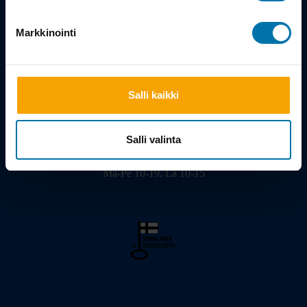
Tarina
Markkinointi
Salli kaikki
Viilarinkatu 3, 20320 Turku
02 - 2322675
info@bikeshop.fi
Salli valinta
Myymälä avoinna:
Ma-Pe 10-19, La 10-15