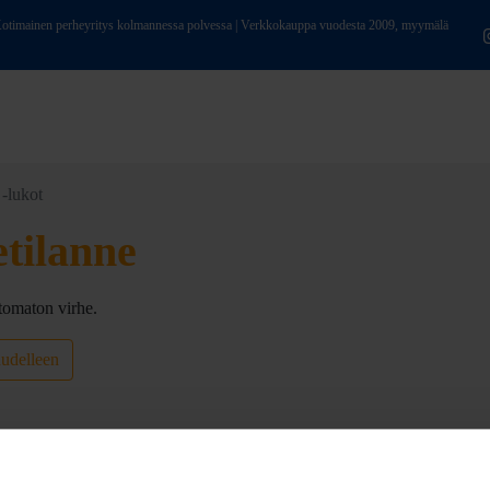
ainen perheyritys kolmannessa polvessa | Verkkokauppa vuodesta 2009, myymälä
 -lukot
etilanne
tomaton virhe.
uudelleen