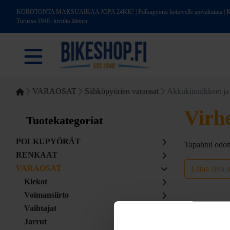
KOROTONTA MAKSUAIKAA JOPA 24KK! | Polkupyörät kotiovelle ajovalmiina | Kotim
Turussa 1940 -luvulta lähtien
VARAOSAT
Sähköpyörien varaosat
Akkukiinnikkeet ja
Virh
Tuotekategoriat
POLKUPYÖRÄT
Tapahtui odot
RENKAAT
VARAOSAT
Lataa sivu 
Kiekot
Voimansiirto
Vaihtajat
Jarrut