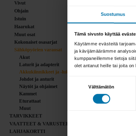
Vivut
Ohjain
Suostumus
Istuin
Haarukat
Tämä sivusto käyttää eväste
Muut osat
Kokonaiset osasarjat
Käytämme evästeitä tarjoama
Sähköpyörien varaosat
ja kävijämäärämme analysoim
Akut
kumppaneillemme tietoja siitä
Laturit ja adapterit
olet antanut heille tai joita o
Akkukiinnikkeet ja -lukot
Johdot ja anturit
Suostumuksen
Näytöt ja ohjaimet
Välttämätön
valinta
Kammet
Eturattaat
Muut
TARVIKKEET
VAATTEET & VARUSTEET
LAHJAKORTTI