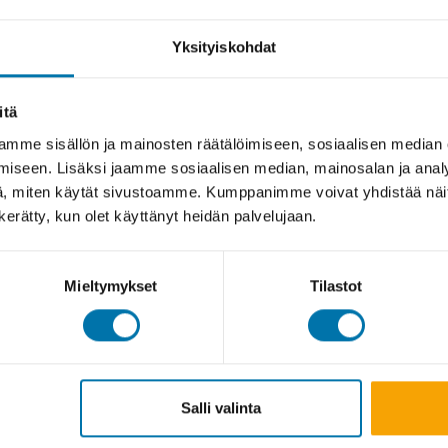
Yksityiskohdat
itä
mme sisällön ja mainosten räätälöimiseen, sosiaalisen median
iseen. Lisäksi jaamme sosiaalisen median, mainosalan ja analy
, miten käytät sivustoamme. Kumppanimme voivat yhdistää näitä t
n kerätty, kun olet käyttänyt heidän palvelujaan.
Mieltymykset
Tilastot
Salli valinta