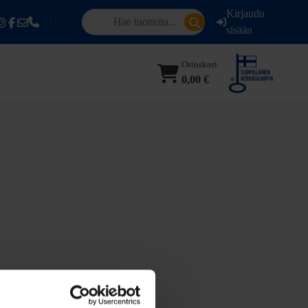
Kirjaudu
sisään
Ostoskori
0,00 €