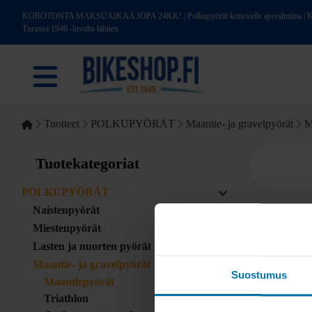
KOROTONTA MAKSUAIKAA JOPA 24KK! | Polkupyörät kotiovelle ajovalmiina | Kotim
Turussa 1940 -luvulta lähtien
Tuotteet
POLKUPYÖRÄT
Maantie- ja gravelpyörät
M
Tuotekategoriat
POLKUPYÖRÄT
Naistenpyörät
Miestenpyörät
Lasten ja nuorten pyörät
Maantie- ja gravelpyörät
Suostumus
Maantiepyörät
Triathlon