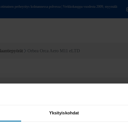
ainen perheyritys kolmannessa polvessa | Verkkokauppa vuodesta 2009, myymälä
aantiepyörät
Orbea Orca Aero M11 eLTD
Yksityiskohdat