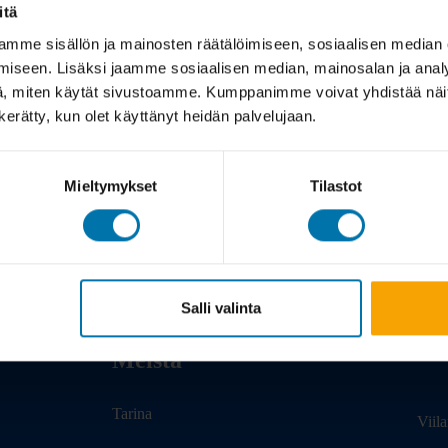
itä
mme sisällön ja mainosten räätälöimiseen, sosiaalisen median
iseen. Lisäksi jaamme sosiaalisen median, mainosalan ja analy
, miten käytät sivustoamme. Kumppanimme voivat yhdistää näitä t
n kerätty, kun olet käyttänyt heidän palvelujaan.
Mieltymykset
Tilastot
Salli valinta
Meistä
Tarina
Viil