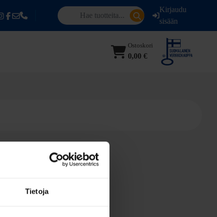
Kirjaudu
sisään
Ostoskori
0,00 €
Tietoja