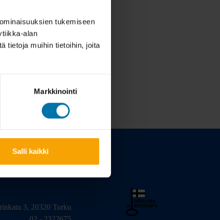
 ominaisuuksien tukemiseen
tiikka-alan
ietoja muihin tietoihin, joita
Markkinointi
Salli kaikki
arinkatu 3, 20320 Turku
02 - 2322675