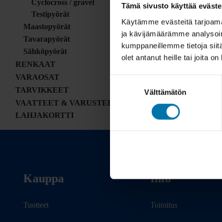
Cyclocross / gravel
Tämä sivusto käyttää eväste
Testipyörät
Käytämme evästeitä tarjoama
Maastopyörät
ja kävijämäärämme analysoim
Tavarapyörät
kumppaneillemme tietoja siitä
Sähköpyörät
olet antanut heille tai joita o
RENKAAT
VARAOSAT
Suostumuksen
TARVIKKEET
Välttämätön
valinta
VAATTEET & VARUSTEET
LAHJAKORTTI
Kauppa
Info
Tuotteet
Toimitus