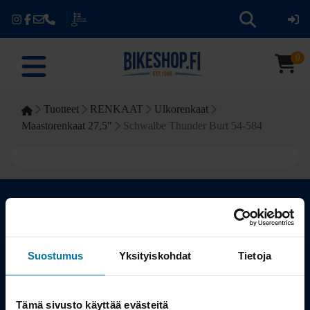
0
Tuotteet
RENKAAT
Ulkorenkaat
Maastorenkaat 27,5"
Schwalbe Thunder Burt 54-584
Kauppa
Suostumus
Yksityiskohdat
Tietoja
Tuotteet
Tämä sivusto käyttää evästeitä