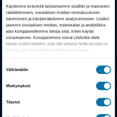
Työsuhdepyörä
Käytämme evästeitä tarjoamamme sisällön ja mainosten
räätälöimiseen, sosiaalisen median ominaisuuksien
Info
tukemiseen ja kävijämäärämme analysoimiseen. Lisäksi
jaamme sosiaalisen median, mainosalan ja analytiikka-
alan kumppaneillemme tietoja siitä, miten käytät
Toimitus
sivustoamme. Kumppanimme voivat yhdistää näitä
Takuu ja palautukset
tietoja muihin tietoihin, joita olet antanut heille tai joita on
kerätty, kun olet käyttänyt heidän palvelujaan.
Maksutavat
Suostumuksen
Vinkit ja osto-oppaat
Välttämätön
valinta
Meistä
Mieltymykset
Tarina
Tilastot