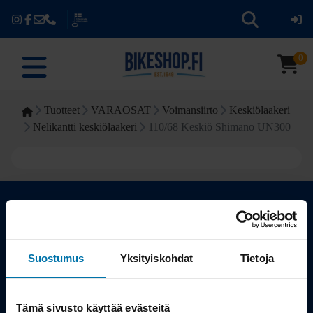
0
Tuotteet
VARAOSAT
Voimansiirto
Keskiölaakeri
Nelikantti keskiölaakeri
110/68 Keskiö Shimano UN300
Kauppa
Suostumus
Yksityiskohdat
Tietoja
Tuotteet
Tämä sivusto käyttää evästeitä