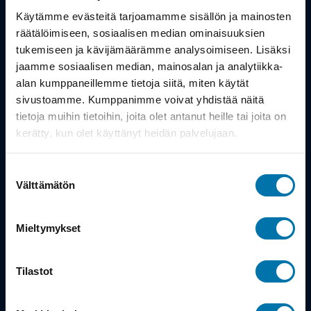
Työsuhdepyörä
Käytämme evästeitä tarjoamamme sisällön ja mainosten
räätälöimiseen, sosiaalisen median ominaisuuksien
Info
tukemiseen ja kävijämäärämme analysoimiseen. Lisäksi
jaamme sosiaalisen median, mainosalan ja analytiikka-
alan kumppaneillemme tietoja siitä, miten käytät
Toimitus
sivustoamme. Kumppanimme voivat yhdistää näitä
Takuu ja palautukset
tietoja muihin tietoihin, joita olet antanut heille tai joita on
kerätty, kun olet käyttänyt heidän palvelujaan.
Maksutavat
Suostumuksen
Vinkit ja osto-oppaat
Välttämätön
valinta
Meistä
Mieltymykset
Tarina
Tilastot