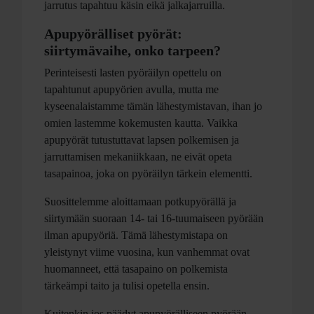
jarrutus tapahtuu käsin eikä jalkajarruilla.
Apupyörälliset pyörät:
siirtymävaihe, onko tarpeen?
Perinteisesti lasten pyöräilyn opettelu on
tapahtunut apupyörien avulla, mutta me
kyseenalaistamme tämän lähestymistavan, ihan jo
omien lastemme kokemusten kautta. Vaikka
apupyörät tutustuttavat lapsen polkemisen ja
jarruttamisen mekaniikkaan, ne eivät opeta
tasapainoa, joka on pyöräilyn tärkein elementti.
Suosittelemme aloittamaan potkupyörällä ja
siirtymään suoraan 14- tai 16-tuumaiseen pyörään
ilman apupyöriä. Tämä lähestymistapa on
yleistynyt viime vuosina, kun vanhemmat ovat
huomanneet, että tasapaino on polkemista
tärkeämpi taito ja tulisi opetella ensin.
Kuitenkin jos päädyt apupyörälliseen pyörään,