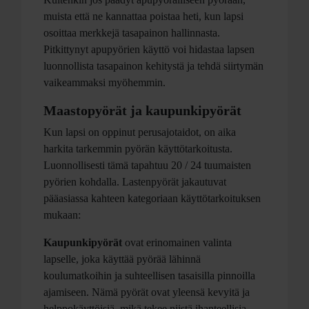
muista että ne kannattaa poistaa heti, kun lapsi
osoittaa merkkejä tasapainon hallinnasta.
Pitkittynyt apupyörien käyttö voi hidastaa lapsen
luonnollista tasapainon kehitystä ja tehdä siirtymän
vaikeammaksi myöhemmin.
Maastopyörät ja kaupunkipyörät
Kun lapsi on oppinut perusajotaidot, on aika
harkita tarkemmin pyörän käyttötarkoitusta.
Luonnollisesti tämä tapahtuu 20 / 24 tuumaisten
pyörien kohdalla. Lastenpyörät jakautuvat
pääasiassa kahteen kategoriaan käyttötarkoituksen
mukaan:
Kaupunkipyörät
ovat erinomainen valinta
lapselle, joka käyttää pyörää lähinnä
koulumatkoihin ja suhteellisen tasaisilla pinnoilla
ajamiseen. Nämä pyörät ovat yleensä kevyitä ja
helppokäyttöisiä, mikä tekee niistä ihanteellisia