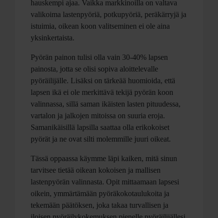
hauskempi ajaa. Vaikka markkinoilla on valtava
valikoima lastenpyöriä, potkupyöriä, peräkärryjä ja
istuimia, oikean koon valitseminen ei ole aina
yksinkertaista.
Pyörän painon tulisi olla vain 30-40% lapsen
painosta, jotta se olisi sopiva aloittelevalle
pyöräilijälle. Lisäksi on tärkeää huomioida, että
lapsen ikä ei ole merkittävä tekijä pyörän koon
valinnassa, sillä saman ikäisten lasten pituudessa,
vartalon ja jalkojen mitoissa on suuria eroja.
Samanikäisillä lapsilla saattaa olla erikokoiset
pyörät ja ne ovat silti molemmille juuri oikeat.
Tässä oppaassa käymme läpi kaiken, mitä sinun
tarvitsee tietää oikean kokoisen ja mallisen
lastenpyörän valinnasta. Opit mittaamaan lapsesi
oikein, ymmärtämään pyöräkokotaulukoita ja
tekemään päätöksen, joka takaa turvallisen ja
iloisen pyöräilykokemuksen pienelle pyöräilijällesi.