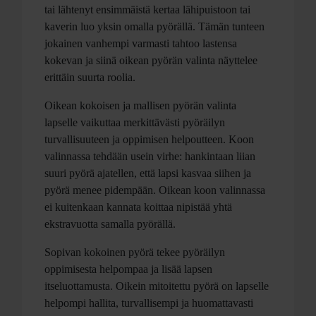
tai lähtenyt ensimmäistä kertaa lähipuistoon tai
kaverin luo yksin omalla pyörällä. Tämän tunteen
jokainen vanhempi varmasti tahtoo lastensa
kokevan ja siinä oikean pyörän valinta näyttelee
erittäin suurta roolia.
Oikean kokoisen ja mallisen pyörän valinta
lapselle vaikuttaa merkittävästi pyöräilyn
turvallisuuteen ja oppimisen helpoutteen. Koon
valinnassa tehdään usein virhe: hankintaan liian
suuri pyörä ajatellen, että lapsi kasvaa siihen ja
pyörä menee pidempään. Oikean koon valinnassa
ei kuitenkaan kannata koittaa nipistää yhtä
ekstravuotta samalla pyörällä.
Sopivan kokoinen pyörä tekee pyöräilyn
oppimisesta helpompaa ja lisää lapsen
itseluottamusta. Oikein mitoitettu pyörä on lapselle
helpompi hallita, turvallisempi ja huomattavasti