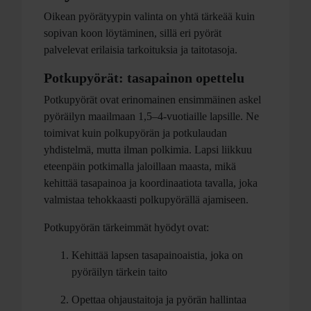
Oikean pyörätyypin valinta on yhtä tärkeää kuin
sopivan koon löytäminen, sillä eri pyörät
palvelevat erilaisia tarkoituksia ja taitotasoja.
Potkupyörät: tasapainon opettelu
Potkupyörät ovat erinomainen ensimmäinen askel
pyöräilyn maailmaan 1,5–4-vuotiaille lapsille. Ne
toimivat kuin polkupyörän ja potkulaudan
yhdistelmä, mutta ilman polkimia. Lapsi liikkuu
eteenpäin potkimalla jaloillaan maasta, mikä
kehittää tasapainoa ja koordinaatiota tavalla, joka
valmistaa tehokkaasti polkupyörällä ajamiseen.
Potkupyörän tärkeimmät hyödyt ovat:
Kehittää lapsen tasapainoaistia, joka on
pyöräilyn tärkein taito
Opettaa ohjaustaitoja ja pyörän hallintaa