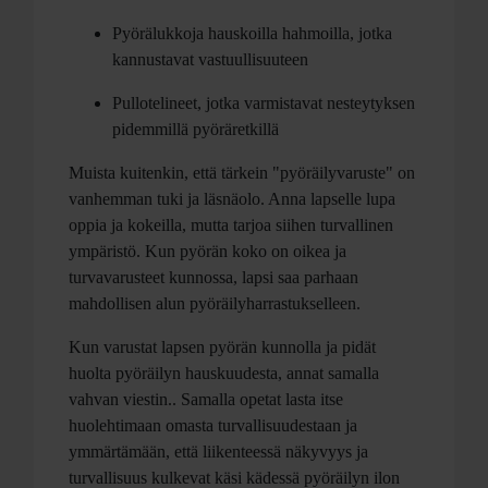
Pyörälukkoja hauskoilla hahmoilla, jotka
kannustavat vastuullisuuteen
Pullotelineet, jotka varmistavat nesteytyksen
pidemmillä pyöräretkillä
Muista kuitenkin, että tärkein "pyöräilyvaruste" on
vanhemman tuki ja läsnäolo. Anna lapselle lupa
oppia ja kokeilla, mutta tarjoa siihen turvallinen
ympäristö. Kun pyörän koko on oikea ja
turvavarusteet kunnossa, lapsi saa parhaan
mahdollisen alun pyöräilyharrastukselleen.
Kun varustat lapsen pyörän kunnolla ja pidät
huolta pyöräilyn hauskuudesta, annat samalla
vahvan viestin.. Samalla opetat lasta itse
huolehtimaan omasta turvallisuudestaan ja
ymmärtämään, että liikenteessä näkyvyys ja
turvallisuus kulkevat käsi kädessä pyöräilyn ilon