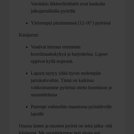
Varsinkin liikkeellelähdöt ovat hankalia
jalkajarrullisilla pyörillä
Yleisempiä pienimmissä (12-16") pyörissä
Käsijarrut:
Vaativat hieman enemmän
koordinaatiokykyä ja harjoittelua. Lapset
oppivat kyllä nopeasti.
Lapsen täytyy yltää hyvin molempiin
jarrukahvoihin. Tämä on kaikissa
valikoimamme pyörissä otettu huomioon jo
suunnittelussa
Parempi vaihtoehto maastossa pyöräileville
lapsille
Osassa lasten ja nuorten pyöriä on sekä jalka- että
käsijarrut. Me suosittelemme heti alusta asti