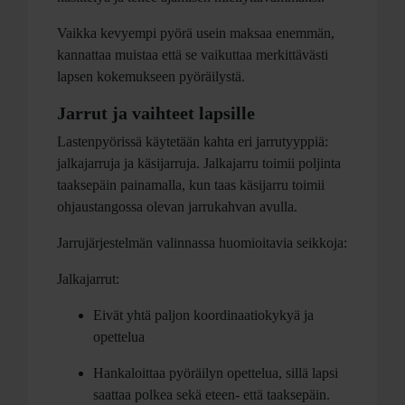
Vaikka kevyempi pyörä usein maksaa enemmän,
kannattaa muistaa että se vaikuttaa merkittävästi
lapsen kokemukseen pyöräilystä.
Jarrut ja vaihteet lapsille
Lastenpyörissä käytetään kahta eri jarrutyyppiä:
jalkajarruja ja käsijarruja. Jalkajarru toimii poljinta
taaksepäin painamalla, kun taas käsijarru toimii
ohjaustangossa olevan jarrukahvan avulla.
Jarrujärjestelmän valinnassa huomioitavia seikkoja:
Jalkajarrut:
Eivät yhtä paljon koordinaatiokykyä ja
opettelua
Hankaloittaa pyöräilyn opettelua, sillä lapsi
saattaa polkea sekä eteen- että taaksepäin.