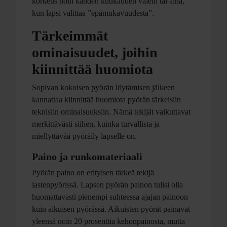
korkeus noin kahden kuukauden välein tai aina,
kun lapsi valittaa ”epämukavuudesta”.
Tärkeimmät
ominaisuudet, joihin
kiinnittää huomiota
Sopivan kokoisen pyörän löytämisen jälkeen
kannattaa kiinnittää huomiota pyörän tärkeisiin
teknisiin ominaisuuksiin. Nämä tekijät vaikuttavat
merkittävästi siihen, kuinka turvallista ja
miellyttävää pyöräily lapselle on.
Paino ja runkomateriaali
Pyörän paino on erityisen tärkeä tekijä
lastenpyörissä. Lapsen pyörän painon tulisi olla
huomattavasti pienempi suhteessa ajajan painoon
kuin aikuisen pyörässä. Aikuisten pyörät painavat
yleensä noin 20 prosenttia kehonpainosta, mutta