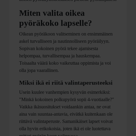
Miten valita oikea
pyöräkoko lapselle?
Oikean pyöräkoon valitseminen on ensimmäinen
askel turvalliseen ja nautinnolliseen pyöräilyyn.
Sopivan kokoinen pyörä tekee ajamisesta
helpompaa, turvallisempaa ja hauskempaa.
Toisaalta väärä koko vaikeuttaa oppimista ja voi
olla jopa vaarallinen.
Miksi ikä ei riitä valintaperusteeksi
Usein kuulee vanhempien kysyvän esimerkiksi:
"Minkä kokoinen polkupyörä sopii 4-vuotiaalle?"
Vaikka ikäsuositukset voidaankin antaa, ne ovat
aina vain suuntaa-antavia, eivätkä kuitenkaan ole
riittävä valintaperuste. Samanikäiset lapset voivat
olla hyvin erikokoisia, joten ikä ei ole luotettava
mittari pyörän koon valinnassa.