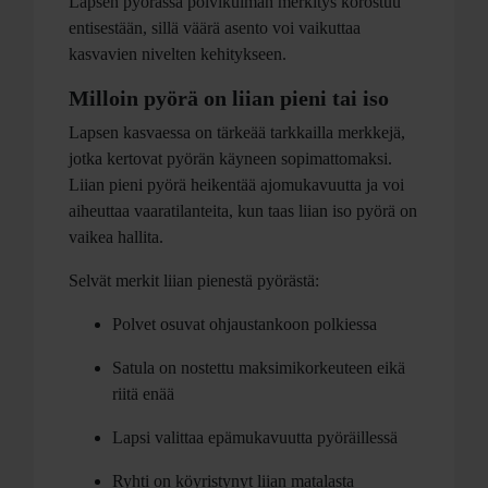
Lapsen pyörässä polvikulman merkitys korostuu
entisestään, sillä väärä asento voi vaikuttaa
kasvavien nivelten kehitykseen.
Milloin pyörä on liian pieni tai iso
Lapsen kasvaessa on tärkeää tarkkailla merkkejä,
jotka kertovat pyörän käyneen sopimattomaksi.
Liian pieni pyörä heikentää ajomukavuutta ja voi
aiheuttaa vaaratilanteita, kun taas liian iso pyörä on
vaikea hallita.
Selvät merkit liian pienestä pyörästä:
Polvet osuvat ohjaustankoon polkiessa
Satula on nostettu maksimikorkeuteen eikä
riitä enää
Lapsi valittaa epämukavuutta pyöräillessä
Ryhti on köyristynyt liian matalasta