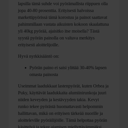
lapsilla tämä suhde voi pyörämallista riippuen olla
jopa 40-80 prosenttia. Erityisesti halvoissa
markettipyörissä tämä korostuu ja painot saattavat
pahimmillaan vastata aikuisten kokoon skaalattuna
yli 40kg pyörää, ajaisitko itse moisella? Tästä
syystä pyörän painolla on valtava merkitys
erityisesti aloittelijoille.
Hyvä nyrkkisääntö on:
Pyörän paino ei saisi ylittää 30-40% lapsen
omasta painosta
Useimmat laadukkaat lastenpyörät, kuten Orbea ja
Puky, käyttävät laadukkaita alumiinirunkoja juuri
niiden keveyden ja kestävyyden takia. Kevyt
runko tekee pyörästä huomattavasti helpommin
hallittavan, mikä on erityisen tärkeää nuorille ja
aloitteleville pyöräilijöille. Tämä helpottaa pyörän
käsittelyä ja tekee ajamisen miellyttävämmäksi.