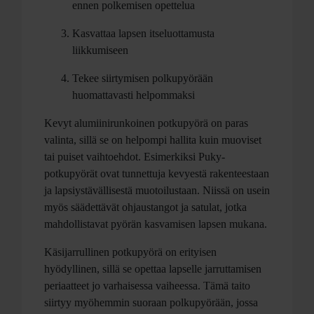
ennen polkemisen opettelua
Kasvattaa lapsen itseluottamusta
liikkumiseen
Tekee siirtymisen polkupyörään
huomattavasti helpommaksi
Kevyt alumiinirunkoinen potkupyörä on paras
valinta, sillä se on helpompi hallita kuin muoviset
tai puiset vaihtoehdot. Esimerkiksi Puky-
potkupyörät ovat tunnettuja kevyestä rakenteestaan
ja lapsiystävällisestä muotoilustaan. Niissä on usein
myös säädettävät ohjaustangot ja satulat, jotka
mahdollistavat pyörän kasvamisen lapsen mukana.
Käsijarrullinen potkupyörä on erityisen
hyödyllinen, sillä se opettaa lapselle jarruttamisen
periaatteet jo varhaisessa vaiheessa. Tämä taito
siirtyy myöhemmin suoraan polkupyörään, jossa