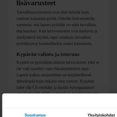
lisävarusteet
Turvallisuusvarusteet ovat yhtä tärkeitä kuin
sopivan kokoinen pyörä. Oikeilla lisävarusteilla
varmistat, että lapsen pyöräily on sekä turvallista
että hauskaa. Kun turvavarusteet ovat mukavia ja
miellyttäviä käyttää, lapsi omaksuu turvalliset
pyöräilytavat luonnolliseksi osaksi harrastusta.
Kypärän valinta ja istuvuus
Kypärä on pyöräilijän tärkein turvavaruste, eikä se
ole vain suositus vaan elämänmittainen tapa.
Lapsen kallon suojaaminen on kirjaimellisesti
tärkeämpää kuin mikään muu varuste. Kypärän
tulee olla CE-merkitty ja täyttää eurooppalaisen
standardin EN 1078 vaatimukset. Lisäksi joissakin
kypärissä on EN 1080 -merkintä, joka tarkoittaa
automaattisesti aukeavaa solkea, jos lapsi jää
roikkumaan kypärästä esimerkiksi leikkipuistossa.
Suostumus
Yksityiskohdat