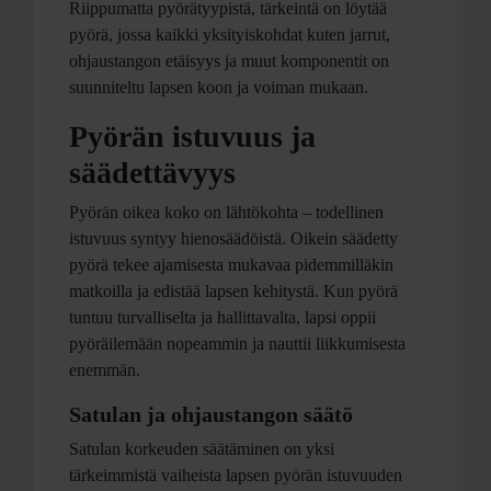
Riippumatta pyörätyypistä, tärkeintä on löytää
pyörä, jossa kaikki yksityiskohdat kuten jarrut,
ohjaustangon etäisyys ja muut komponentit on
suunniteltu lapsen koon ja voiman mukaan.
Pyörän istuvuus ja
säädettävyys
Pyörän oikea koko on lähtökohta – todellinen
istuvuus syntyy hienosäädöistä. Oikein säädetty
pyörä tekee ajamisesta mukavaa pidemmilläkin
matkoilla ja edistää lapsen kehitystä. Kun pyörä
tuntuu turvalliselta ja hallittavalta, lapsi oppii
pyöräilemään nopeammin ja nauttii liikkumisesta
enemmän.
Satulan ja ohjaustangon säätö
Satulan korkeuden säätäminen on yksi
tärkeimmistä vaiheista lapsen pyörän istuvuuden