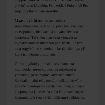
päivittäiseen käyttöön. Esimerkiksi Pukyn LS Pro
sarja on ollut erittäin suosittu-
Maastopyörät
puolestaan sopivat
seikkailunhaluisille lapsille, jotka haluavat ajaa
metsäpoluilla, hiekkateillä tai vaihtelevassa
maastossa. Tai sitten ihan vaan visuaalisen
räyhäkkäämmän ulkonäön perusteella. Lasten
maastopyörät on suunniteltu kestämään töyssyjä,
kiviä ja mutaisia olosuhteita.
Oikean pyörätyypin valinnassa kannattaa
huomioida lapsen kiinnostuksenkohteet ja
ympäristö, jossa pyörää käytetään eniten.
Seikkailunhaluiselle, metsäpoluilla viihtyvälle
lapselle maastopyörä on ihanteellinen, kun taas
kaupungissa ja tasaisilla teillä liikkuvalle lapselle
kaupunkipyörä on käytännöllisempi vaihtoehto.