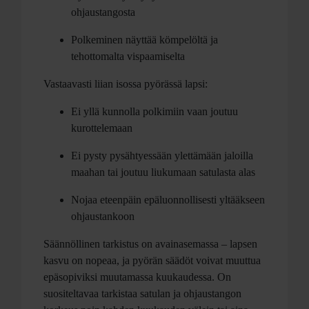
ohjaustangosta
Polkeminen näyttää kömpelöltä ja
tehottomalta vispaamiselta
Vastaavasti liian isossa pyörässä lapsi:
Ei yllä kunnolla polkimiin vaan joutuu
kurottelemaan
Ei pysty pysähtyessään ylettämään jaloilla
maahan tai joutuu liukumaan satulasta alas
Nojaa eteenpäin epäluonnollisesti yltääkseen
ohjaustankoon
Säännöllinen tarkistus on avainasemassa – lapsen
kasvu on nopeaa, ja pyörän säädöt voivat muuttua
epäsopiviksi muutamassa kuukaudessa. On
suositeltavaa tarkistaa satulan ja ohjaustangon