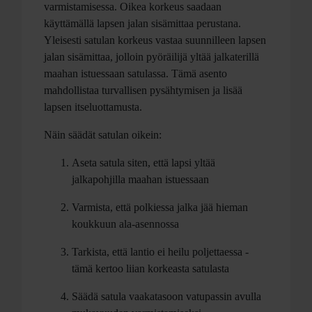
varmistamisessa. Oikea korkeus saadaan
käyttämällä lapsen jalan sisämittaa perustana.
Yleisesti satulan korkeus vastaa suunnilleen lapsen
jalan sisämittaa, jolloin pyöräilijä yltää jalkaterillä
maahan istuessaan satulassa. Tämä asento
mahdollistaa turvallisen pysähtymisen ja lisää
lapsen itseluottamusta.
Näin säädät satulan oikein:
Aseta satula siten, että lapsi yltää
jalkapohjilla maahan istuessaan
Varmista, että polkiessa jalka jää hieman
koukkuun ala-asennossa
Tarkista, että lantio ei heilu poljettaessa -
tämä kertoo liian korkeasta satulasta
Säädä satula vaakatasoon vatupassin avulla