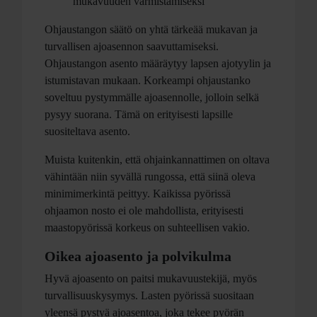
mukavuuden varmistamiseksi
Ohjaustangon säätö on yhtä tärkeää mukavan ja
turvallisen ajoasennon saavuttamiseksi.
Ohjaustangon asento määräytyy lapsen ajotyylin ja
istumistavan mukaan. Korkeampi ohjaustanko
soveltuu pystymmälle ajoasennolle, jolloin selkä
pysyy suorana. Tämä on erityisesti lapsille
suositeltava asento.
Muista kuitenkin, että ohjainkannattimen on oltava
vähintään niin syvällä rungossa, että siinä oleva
minimimerkintä peittyy. Kaikissa pyörissä
ohjaamon nosto ei ole mahdollista, erityisesti
maastopyörissä korkeus on suhteellisen vakio.
Oikea ajoasento ja polvikulma
Hyvä ajoasento on paitsi mukavuustekijä, myös
turvallisuuskysymys. Lasten pyörissä suositaan
yleensä pystyä ajoasentoa, joka tekee pyörän