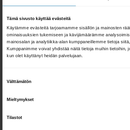
Näin varmistat oikean istuvuuden:
Mittaa lapsen pään ympärys mittanauhalla
Tämä sivusto käyttää evästeitä
korvien yläpuolelta
Käytämme evästeitä tarjoamamme sisällön ja mainosten räät
ominaisuuksien tukemiseen ja kävijämäärämme analysoimise
Valitse kypärä, joka istuu napakasti mutta ei
mainosalan ja analytiikka-alan kumppaneillemme tietoja siit
purista
Kumppanimme voivat yhdistää näitä tietoja muihin tietoihin, joit
kun olet käyttänyt heidän palvelujaan.
Varmista että kypärän etureunan on pari
sormenmittaa kulmakarvojen yläpuolella
Säädä leukahihna siten, että hihnan ja leuan
Suostumuksen
väliin mahtuu kaksi sormea
Välttämätön
valinta
Hyvässä lasten kypärässä on säätömekanismi
Mieltymykset
takana, jonka avulla saat istuvuuden kohdalleen
myös pipon kanssa. Leukaremmien solkien tulee
olla suoraan korvien alapuolella. Kypärän kunto
Tilastot
kannattaa tarkistaa säännöllisesti ja uusia se aina
iskun jälkeen, sillä vaikka ulkoisia vaurioita ei