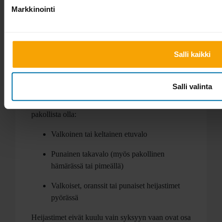
näkyisi, iskun suojakyky on heikentynyt. Kypärä
Markkinointi
on muutenkin syytä uusia parin vuoden välein,
vaikkei sille olisikaan suoranaisesti käynyt mitään.
Heijastimet, valot ja soittokellot
Salli kaikki
Näkyvyys liikenteessä on ensiarvoisen tärkeää
erityisesti lapsille, jotka jäävät kokonsa puolesta
Salli valinta
helposti piiloon isompien ajoneuvojen taakse.
Uuden tieliikennelain mukaan pyörässä on
pakollista olla:
Valkoinen tai keltainen etuvalo
Punainen takavalo (myös pakollinen
hämärässä tai pimeällä)
Valkoiset, oranssit tai punaiset heijastimet
pyörässä
Heijastimet eivät kuulu vain syksyyn vaan ovat osa