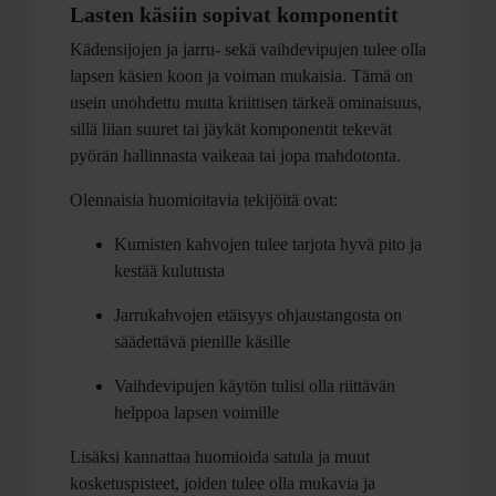
Lasten käsiin sopivat komponentit
Kädensijojen ja jarru- sekä vaihdevipujen tulee olla
lapsen käsien koon ja voiman mukaisia. Tämä on
usein unohdettu mutta kriittisen tärkeä ominaisuus,
sillä liian suuret tai jäykät komponentit tekevät
pyörän hallinnasta vaikeaa tai jopa mahdotonta.
Olennaisia huomioitavia tekijöitä ovat:
Kumisten kahvojen tulee tarjota hyvä pito ja
kestää kulutusta
Jarrukahvojen etäisyys ohjaustangosta on
säädettävä pienille käsille
Vaihdevipujen käytön tulisi olla riittävän
helppoa lapsen voimille
Lisäksi kannattaa huomioida satula ja muut
kosketuspisteet, joiden tulee olla mukavia ja