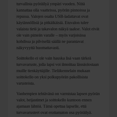
turvallista pyöräilyä ympäri vuoden. Niitä
kannattaa olla vaatteissa, pyörän pinnoissa ja
repussa. Valojen osalta USB-ladattavat ovat
käytännöllisiä ja pitkäikäisiä. Etuvalon tulee
valaista tietä ja takavalon näkyä taakse. Valot eivät
ole vain pimeän varalle – myös varjoisissa
kohdissa ja pilvisellä säällä ne parantavat
näkyvyyttä huomattavasti.
Soittokello ei ole vain hauska lisä vaan tärkeä
turvavaruste, jolla lapsi voi ilmoittaa läsnäolostaan
muille tienkäyttäjille. Tieliikennelain mukaan
soittokello on yksi polkupyörän pakollisista
varusteista.
Vanhempien tehtävänä on varmistaa lapsen pyörän
valot, heijastimet ja soittokello kuntoon ennen
ajamaan lähtöä. Tämä opettaa lapselle, että
turvavarusteet ovat erottamaton osa pyöräilyä.