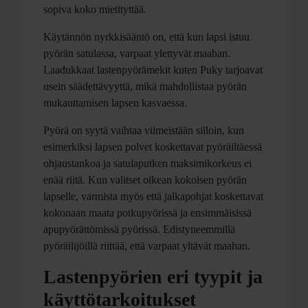
sopiva koko mietityttää.
Käytännön nyrkkisääntö on, että kun lapsi istuu
pyörän satulassa, varpaat ylettyvät maahan.
Laadukkaat lastenpyörämekit kuten Puky tarjoavat
usein säädettävyyttä, mikä mahdollistaa pyörän
mukauttamisen lapsen kasvaessa.
Pyörä on syytä vaihtaa viimeistään silloin, kun
esimerkiksi lapsen polvet koskettavat pyöräiltäessä
ohjaustankoa ja satulaputken maksimikorkeus ei
enää riitä. Kun valitset oikean kokoisen pyörän
lapselle, varmista myös että jalkapohjat koskettavat
kokonaan maata potkupyörissä ja ensimmäisissä
apupyörättömissä pyörissä. Edistyneemmillä
pyöräilijöillä riittää, että varpaat yltävät maahan.
Lastenpyörien eri tyypit ja
käyttötarkoitukset