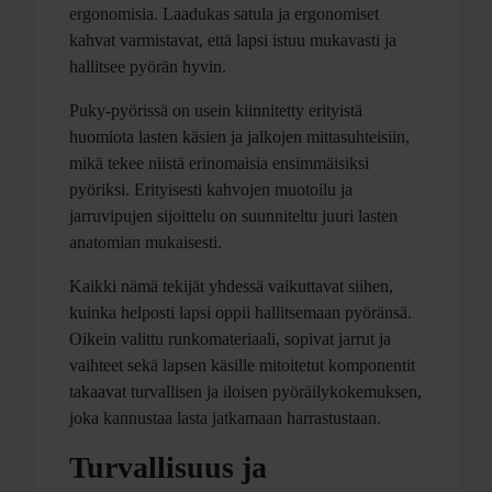
ergonomisia. Laadukas satula ja ergonomiset
kahvat varmistavat, että lapsi istuu mukavasti ja
hallitsee pyörän hyvin.
Puky-pyörissä on usein kiinnitetty erityistä
huomiota lasten käsien ja jalkojen mittasuhteisiin,
mikä tekee niistä erinomaisia ensimmäisiksi
pyöriksi. Erityisesti kahvojen muotoilu ja
jarruvipujen sijoittelu on suunniteltu juuri lasten
anatomian mukaisesti.
Kaikki nämä tekijät yhdessä vaikuttavat siihen,
kuinka helposti lapsi oppii hallitsemaan pyöränsä.
Oikein valittu runkomateriaali, sopivat jarrut ja
vaihteet sekä lapsen käsille mitoitetut komponentit
takaavat turvallisen ja iloisen pyöräilykokemuksen,
joka kannustaa lasta jatkamaan harrastustaan.
Turvallisuus ja