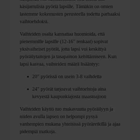
käsijarrulisia pyöriä lapsille. Tämäkin on omien
lastemme kokemusten perusteella todettu parhaaksi
vaihtoehdoksi.
Vaihteiden osalta kannattaa huomioida, että
pienemmille lapsille (12-16" renkaat) sopivat
yksivaiheiset pyörät, jotta lapsi voi keskittyä
pyöräilytaitojen ja tasapainon kehittämiseen. Kun
lapsi kasvaa, vaihteiden määrä lisääntyy:
20" pyörissä on usein 3-8 vaihdetta
24" pyörät tarjoavat vaihtoehtoja aina
kevyestä kaupunkiajosta maastoajoon
Vaihteiden käyttö tuo mukavuutta pyöräilyyn ja
niiden avulla lapsen on helpompi pysyä
vanhempien mukana yhteisissä pyöräretkillä ja ajaa
pidempiä matkoja.