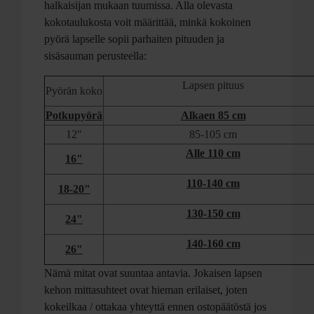
halkaisijan mukaan tuumissa. Alla olevasta
kokotaulukosta voit määrittää, minkä kokoinen
pyörä lapselle sopii parhaiten pituuden ja
sisäsauman perusteella:
Lapsen pituus
Pyörän koko
Potkupyörä
Alkaen 85 cm
12"
85-105 cm
Alle 110 cm
16"
110-140 cm
18-20"
130-150 cm
24"
140-160 cm
26"
Nämä mitat ovat suuntaa antavia. Jokaisen lapsen
kehon mittasuhteet ovat hieman erilaiset, joten
kokeilkaa / ottakaa yhteyttä ennen ostopäätöstä jos