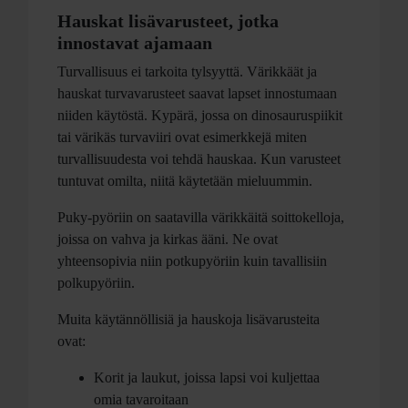
Hauskat lisävarusteet, jotka
innostavat ajamaan
Turvallisuus ei tarkoita tylsyyttä. Värikkäät ja
hauskat turvavarusteet saavat lapset innostumaan
niiden käytöstä. Kypärä, jossa on dinosauruspiikit
tai värikäs turvaviiri ovat esimerkkejä miten
turvallisuudesta voi tehdä hauskaa. Kun varusteet
tuntuvat omilta, niitä käytetään mieluummin.
Puky-pyöriin on saatavilla värikkäitä soittokelloja,
joissa on vahva ja kirkas ääni. Ne ovat
yhteensopivia niin potkupyöriin kuin tavallisiin
polkupyöriin.
Muita käytännöllisiä ja hauskoja lisävarusteita
ovat:
Korit ja laukut, joissa lapsi voi kuljettaa
omia tavaroitaan