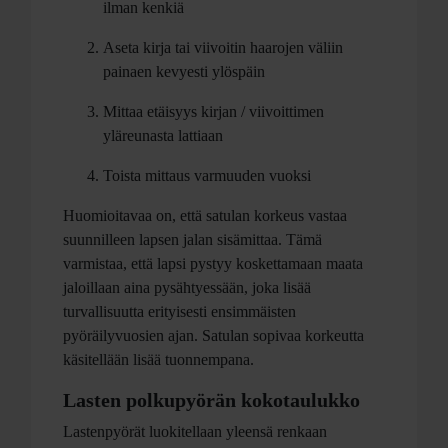
ilman kenkiä
Aseta kirja tai viivoitin haarojen väliin
painaen kevyesti ylöspäin
Mittaa etäisyys kirjan / viivoittimen
yläreunasta lattiaan
Toista mittaus varmuuden vuoksi
Huomioitavaa on, että satulan korkeus vastaa
suunnilleen lapsen jalan sisämittaa. Tämä
varmistaa, että lapsi pystyy koskettamaan maata
jaloillaan aina pysähtyessään, joka lisää
turvallisuutta erityisesti ensimmäisten
pyöräilyvuosien ajan. Satulan sopivaa korkeutta
käsitellään lisää tuonnempana.
Lasten polkupyörän kokotaulukko
Lastenpyörät luokitellaan yleensä renkaan