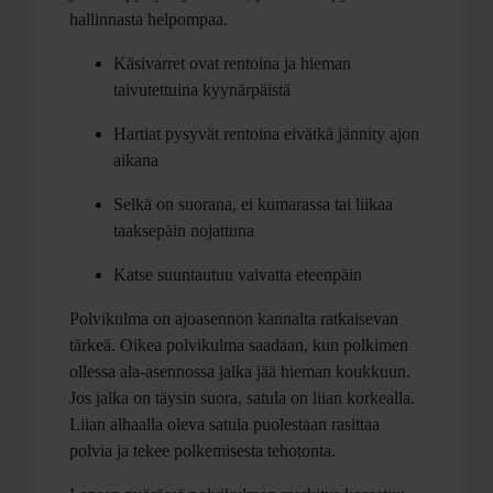
hallinnasta helpompaa.
Käsivarret ovat rentoina ja hieman
taivutettuina kyynärpäistä
Hartiat pysyvät rentoina eivätkä jännity ajon
aikana
Selkä on suorana, ei kumarassa tai liikaa
taaksepäin nojattuna
Katse suuntautuu vaivatta eteenpäin
Polvikulma on ajoasennon kannalta ratkaisevan
tärkeä. Oikea polvikulma saadaan, kun polkimen
ollessa ala-asennossa jalka jää hieman koukkuun.
Jos jalka on täysin suora, satula on liian korkealla.
Liian alhaalla oleva satula puolestaan rasittaa
polvia ja tekee polkemisesta tehotonta.