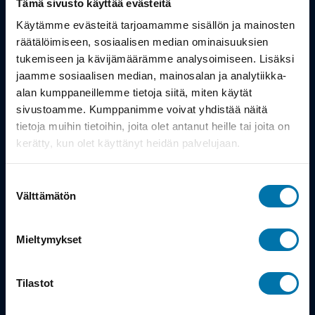
Tämä sivusto käyttää evästeitä
Työsuhdepyörä
Käytämme evästeitä tarjoamamme sisällön ja mainosten
räätälöimiseen, sosiaalisen median ominaisuuksien
tukemiseen ja kävijämäärämme analysoimiseen. Lisäksi
Info
jaamme sosiaalisen median, mainosalan ja analytiikka-
alan kumppaneillemme tietoja siitä, miten käytät
Toimitus
sivustoamme. Kumppanimme voivat yhdistää näitä
tietoja muihin tietoihin, joita olet antanut heille tai joita on
Takuu ja palautukset
kerätty, kun olet käyttänyt heidän palvelujaan.
Maksutavat
Suostumuksen
Vinkit ja osto-oppaat
Välttämätön
valinta
Meistä
Mieltymykset
Tarina
Tilastot