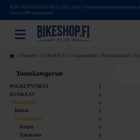
KOROTONTA MAKSUAIKAA JOPA 24KK! | Polkupyörät kotiovelle ajovalmiina | Kotim
Turussa 1940 -luvulta lähtien
Tuotteet
VARAOSAT
Voimansiirto
Keskiölaakeri
Oc
Tuotekategoriat
POLKUPYÖRÄT
RENKAAT
VARAOSAT
Kiekot
Voimansiirto
Ketjut
Takaratas