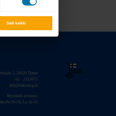
Salli kaikki
arinkatu 3, 20320 Turku
02 - 2322675
info@bikeshop.fi
Myymälä avoinna:
Ma-Pe 10-19, La 10-15