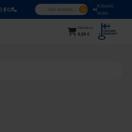
Kirjaudu
sisään
Ostoskori
0,00 €