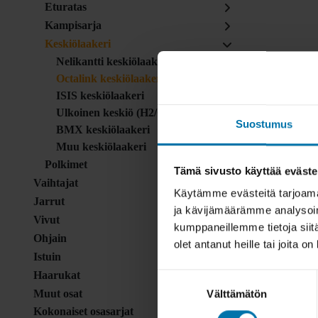
Eturatas
Kampisarja
Keskiölaakeri
Nelikantti keskiölaakeri
Octalink keskiölaakeri
ISIS keskiölaakeri
Ulkoinen keskiö (H2/GXP/ym)
Suostumus
BMX keskiölaakeri
Muu keskiölaakeri
Polkimet
Tämä sivusto käyttää eväste
Vaihtajat
Käytämme evästeitä tarjoama
Jarrut
ja kävijämäärämme analysoim
Vivut
kumppaneillemme tietoja siitä
Ohjain
olet antanut heille tai joita o
Istuin
Haarukat
Suostumuksen
Muut osat
Välttämätön
valinta
Kokonaiset osasarjat