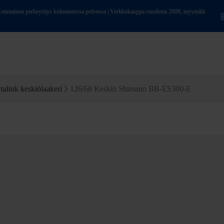
ainen perheyritys kolmannessa polvessa | Verkkokauppa vuodesta 2009, myymälä
talink keskiölaakeri
126/68 Keskiö Shimano BB-ES300-E