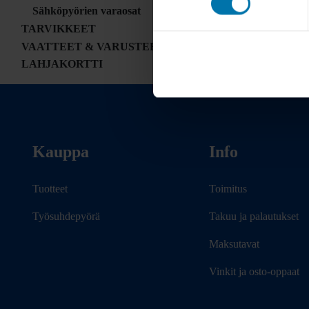
Sähköpyörien varaosat
TARVIKKEET
VAATTEET & VARUSTEET
LAHJAKORTTI
Kauppa
Info
Tuotteet
Toimitus
Työsuhdepyörä
Takuu ja palautukset
Maksutavat
Vinkit ja osto-oppaat