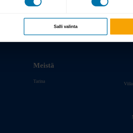
Salli valinta
Meistä
Tarina
Viil