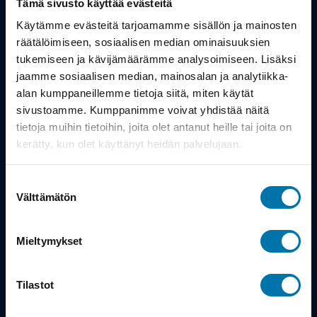
Tämä sivusto käyttää evästeitä
Työsuhdepyörä
Käytämme evästeitä tarjoamamme sisällön ja mainosten
räätälöimiseen, sosiaalisen median ominaisuuksien
tukemiseen ja kävijämäärämme analysoimiseen. Lisäksi
Info
jaamme sosiaalisen median, mainosalan ja analytiikka-
alan kumppaneillemme tietoja siitä, miten käytät
Toimitus
sivustoamme. Kumppanimme voivat yhdistää näitä
tietoja muihin tietoihin, joita olet antanut heille tai joita on
Takuu ja palautukset
kerätty, kun olet käyttänyt heidän palvelujaan.
Maksutavat
Suostumuksen
Vinkit ja osto-oppaat
Välttämätön
valinta
Meistä
Mieltymykset
Tarina
Tilastot