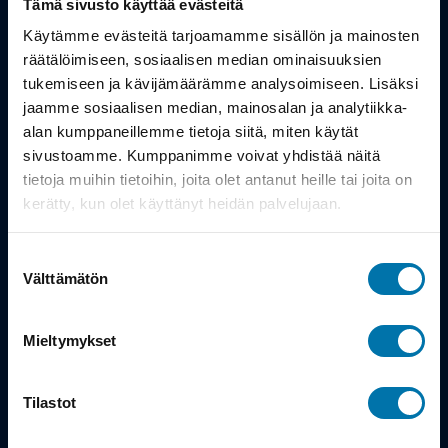
Tämä sivusto käyttää evästeitä
Työsuhdepyörä
Käytämme evästeitä tarjoamamme sisällön ja mainosten
räätälöimiseen, sosiaalisen median ominaisuuksien
tukemiseen ja kävijämäärämme analysoimiseen. Lisäksi
Info
jaamme sosiaalisen median, mainosalan ja analytiikka-
alan kumppaneillemme tietoja siitä, miten käytät
Toimitus
sivustoamme. Kumppanimme voivat yhdistää näitä
tietoja muihin tietoihin, joita olet antanut heille tai joita on
Takuu ja palautukset
kerätty, kun olet käyttänyt heidän palvelujaan.
Maksutavat
Suostumuksen
Vinkit ja osto-oppaat
Välttämätön
valinta
Meistä
Mieltymykset
Tarina
Tilastot