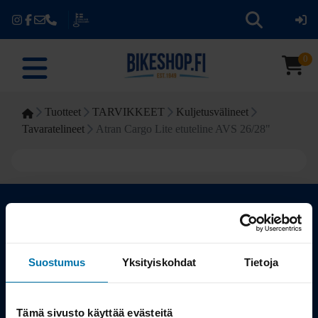
0
Tuotteet
TARVIKKEET
Kuljetusvälineet
Tavaratelineet
Atran Cargo Lite etuteline AVS 26/28"
Kauppa
Suostumus
Yksityiskohdat
Tietoja
Tuotteet
Tämä sivusto käyttää evästeitä