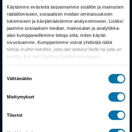
Työsuhdepyörä
Käytämme evästeitä tarjoamamme sisällön ja mainosten
räätälöimiseen, sosiaalisen median ominaisuuksien
Info
tukemiseen ja kävijämäärämme analysoimiseen. Lisäksi
jaamme sosiaalisen median, mainosalan ja analytiikka-
alan kumppaneillemme tietoja siitä, miten käytät
Toimitus
sivustoamme. Kumppanimme voivat yhdistää näitä
Takuu ja palautukset
tietoja muihin tietoihin, joita olet antanut heille tai joita on
kerätty, kun olet käyttänyt heidän palvelujaan.
Maksutavat
Suostumuksen
Vinkit ja osto-oppaat
Välttämätön
valinta
Meistä
Mieltymykset
Tarina
Tilastot