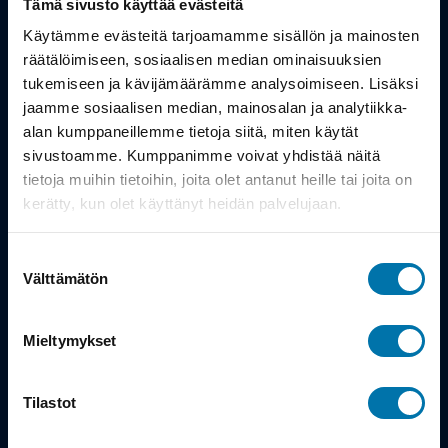
Tämä sivusto käyttää evästeitä
Työsuhdepyörä
Käytämme evästeitä tarjoamamme sisällön ja mainosten
räätälöimiseen, sosiaalisen median ominaisuuksien
tukemiseen ja kävijämäärämme analysoimiseen. Lisäksi
Info
jaamme sosiaalisen median, mainosalan ja analytiikka-
alan kumppaneillemme tietoja siitä, miten käytät
Toimitus
sivustoamme. Kumppanimme voivat yhdistää näitä
tietoja muihin tietoihin, joita olet antanut heille tai joita on
Takuu ja palautukset
kerätty, kun olet käyttänyt heidän palvelujaan.
Maksutavat
Suostumuksen
Vinkit ja osto-oppaat
Välttämätön
valinta
Meistä
Mieltymykset
Tarina
Tilastot