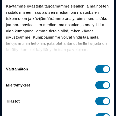
Työsuhdepyörä
Käytämme evästeitä tarjoamamme sisällön ja mainosten
räätälöimiseen, sosiaalisen median ominaisuuksien
Info
tukemiseen ja kävijämäärämme analysoimiseen. Lisäksi
jaamme sosiaalisen median, mainosalan ja analytiikka-
alan kumppaneillemme tietoja siitä, miten käytät
Toimitus
sivustoamme. Kumppanimme voivat yhdistää näitä
Takuu ja palautukset
tietoja muihin tietoihin, joita olet antanut heille tai joita on
kerätty, kun olet käyttänyt heidän palvelujaan.
Maksutavat
Suostumuksen
Vinkit ja osto-oppaat
Välttämätön
valinta
Meistä
Mieltymykset
Tarina
Tilastot