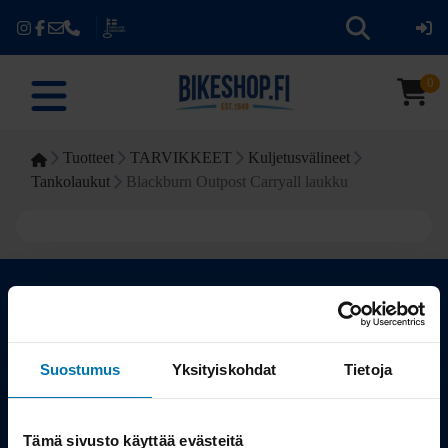
0
Tuotteet
TARVIKKEET
Kuljetusvälineet
Tankolaukut
Blackburn Outpost Carryall laukku
Kauppa
Suostumus
Yksityiskohdat
Tietoja
Tuotteet
Tämä sivusto käyttää evästeitä