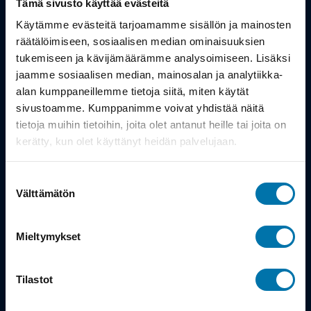
Tämä sivusto käyttää evästeitä
Työsuhdepyörä
Käytämme evästeitä tarjoamamme sisällön ja mainosten
räätälöimiseen, sosiaalisen median ominaisuuksien
tukemiseen ja kävijämäärämme analysoimiseen. Lisäksi
Info
jaamme sosiaalisen median, mainosalan ja analytiikka-
alan kumppaneillemme tietoja siitä, miten käytät
Toimitus
sivustoamme. Kumppanimme voivat yhdistää näitä
tietoja muihin tietoihin, joita olet antanut heille tai joita on
Takuu ja palautukset
kerätty, kun olet käyttänyt heidän palvelujaan.
Maksutavat
Suostumuksen
Vinkit ja osto-oppaat
Välttämätön
valinta
Meistä
Mieltymykset
Tarina
Tilastot