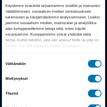
Työsuhdepyörä
Käytämme evästeitä tarjoamamme sisällön ja mainosten
räätälöimiseen, sosiaalisen median ominaisuuksien
Info
tukemiseen ja kävijämäärämme analysoimiseen. Lisäksi
jaamme sosiaalisen median, mainosalan ja analytiikka-
alan kumppaneillemme tietoja siitä, miten käytät
Toimitus
sivustoamme. Kumppanimme voivat yhdistää näitä
Takuu ja palautukset
tietoja muihin tietoihin, joita olet antanut heille tai joita on
kerätty, kun olet käyttänyt heidän palvelujaan.
Maksutavat
Suostumuksen
Vinkit ja osto-oppaat
Välttämätön
valinta
Meistä
Mieltymykset
Tarina
Tilastot