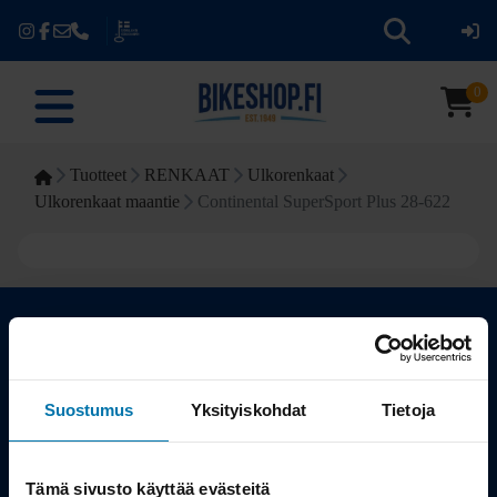
0
Tuotteet
RENKAAT
Ulkorenkaat
Ulkorenkaat maantie
Continental SuperSport Plus 28-622
Kauppa
Suostumus
Yksityiskohdat
Tietoja
Tuotteet
Tämä sivusto käyttää evästeitä